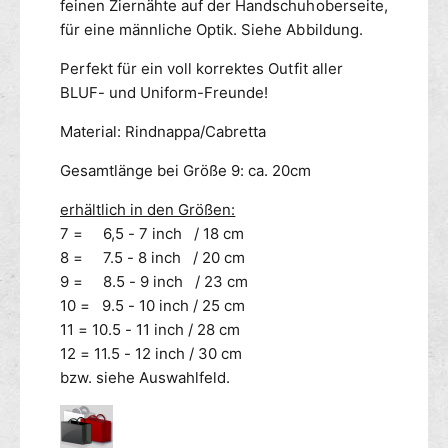
I
feinen Ziernähte auf der Handschuhoberseite,
X
C
E
für eine männliche Optik. Siehe Abbildung.
E
P
g
Perfekt für ein voll korrektes Outfit aller
O
e
L
BLUF- und Uniform-Freunde!
f
I
ü
Material: Rindnappa/Cabretta
C
t
E
Gesamtlänge bei Größe 9: ca. 20cm
t
g
e
e
erhältlich in den Größen:
r
f
7 = 6,5 - 7 inch / 18 cm
t
ü
S
8 = 7.5 - 8 inch / 20 cm
t
C
t
9 = 8.5 - 9 inch / 23 cm
H
e
10 = 9.5 - 10 inch / 25 cm
W
r
11 = 10.5 - 11 inch / 28 cm
A
t
12 = 11.5 - 12 inch / 30 cm
R
S
bzw. siehe Auswahlfeld.
Z
C
H
W