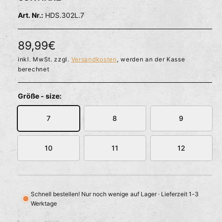
l
ö
r
HDS.302L.7
f
f
f
n
ü
e
N
89,99€
g
n
b
o
inkl. MwSt. zzgl.
Versandkosten
, werden an der Kasse
berechnet
a
r
r
m
Größe - size:
a
7
8
9
l
e
10
11
12
r
P
Schnell bestellen! Nur noch wenige auf Lager · Lieferzeit 1-3
r
Werktage
e