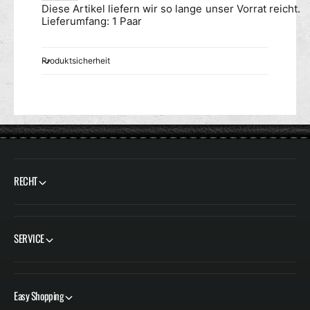
A
R
Lieferumfang: 1 Paar
Z
Produktsicherheit
RECHT
SERVICE
Easy Shopping