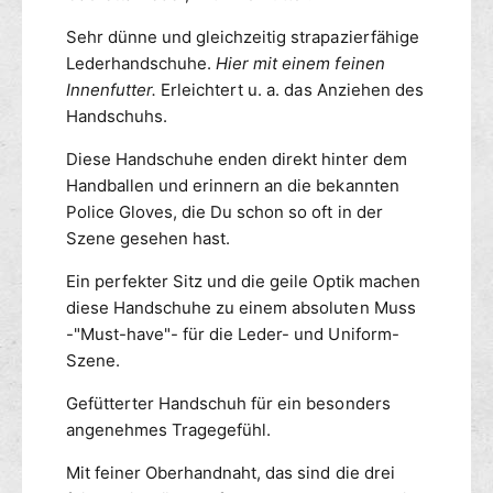
r
r
h
-
Sehr dünne und gleichzeitig strapazierfähige
L
o
H
e
Lederhandschuhe.
Hier mit einem feinen
d
a
d
Innenfutter.
Erleichtert u. a. das Anziehen des
e
n
e
Handschuhs.
n
d
r
s
-
Diese Handschuhe enden direkt hinter dem
c
H
Handballen und erinnern an die bekannten
h
a
Police Gloves, die Du schon so oft in der
u
n
Szene gesehen hast.
h
d
e
s
Ein perfekter Sitz und die geile Optik machen
D
c
diese Handschuhe zu einem absoluten Muss
E
h
-"Must-have"- für die Leder- und Uniform-
L
u
U
Szene.
h
X
e
Gefütterter Handschuh für ein besonders
E
D
P
angenehmes Tragegefühl.
E
O
L
Mit feiner Oberhandnaht, das sind die drei
L
U