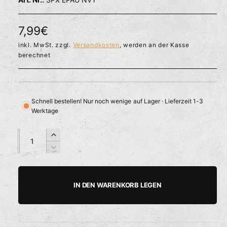
l
ö
r
f
f
f
N
7,99€
n
ü
e
o
inkl. MwSt. zzgl.
Versandkosten
, werden an der Kasse
g
n
berechnet
b
r
a
m
r
a
Schnell bestellen! Nur noch wenige auf Lager · Lieferzeit 1-3
Werktage
l
e
A
A
E
n
n
r
r
V
z
z
h
e
P
a
a
ö
r
h
h
h
r
r
IN DEN WARENKORB LEGEN
e
i
l
l
e
d
n
i
g
i
e
e