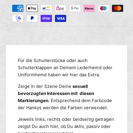
Z
M
s
r
a
e
e
n
h
d
g
i
l
e
e
u
f
M
n
ü
e
g
r
n
s
E
g
m
Für die Schulterstücke oder auch
p
e
a
e
Schulterklappen an Deinem Lederhemd oder
f
u
ü
t
Uniformhemd haben wir hier das Extra.
l
r
h
e
Zeige in der Szene Deine
sexuell
E
o
t
p
bevorzugten Interessen mit diesen
d
t
a
Markierungen
. Entsprechend dem Farbcode
e
e
u
der Hankys werden die Farben verwendet.
n
n
l
M
e
Jeweils links, rechts oder beidseitig getragen
a
t
zeigst Du auch hier, ob Du aktiv, passiv oder
r
t