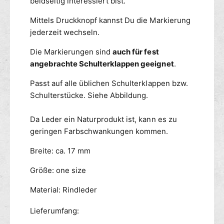
beidseitig interessiert bist.
k
e
i
n
Mittels Druckknopf kannst Du die Markierung
e
M
jederzeit wechseln.
r
a
u
r
Die Markierungen sind
auch für fest
n
k
angebrachte Schulterklappen geeignet
.
g
i
N
e
Passt auf alle üblichen Schulterklappen bzw.
A
r
Schulterstücke. Siehe Abbildung.
V
u
Y
n
Da Leder ein Naturprodukt ist, kann es zu
B
g
L
geringen Farbschwankungen kommen.
N
A
A
Breite: ca. 17 mm
U
V
Y
Größe: one size
B
L
Material: Rindleder
A
U
Lieferumfang: