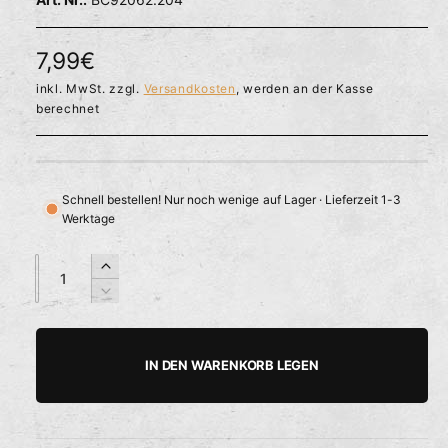
l
ö
r
f
f
f
N
7,99€
n
ü
e
o
inkl. MwSt. zzgl.
Versandkosten
, werden an der Kasse
g
n
berechnet
b
r
a
m
r
a
Schnell bestellen! Nur noch wenige auf Lager · Lieferzeit 1-3
Werktage
l
e
A
A
E
n
n
r
r
V
z
z
h
e
P
a
a
ö
r
h
h
h
r
r
IN DEN WARENKORB LEGEN
e
i
l
l
e
d
n
i
g
i
e
e