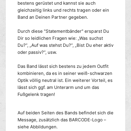
t
bestens gerüstet und kannst sie auch
d
y
e
gleichzeitig links und rechts tragen oder ein
A
n
Band an Deinen Partner gegeben.
r
t
m
i
Durch diese "Statementbänder" ersparst Du
b
t
Dir so leidlichen Fragen wie: „Was suchst
a
y
Du?“, „Auf was stehst Du?“, „Bist Du eher aktiv
n
A
d
oder passiv?“, usw.
r
H
m
O
b
Das Band lässt sich bestens zu jedem Outfit
R
a
kombinieren, da es in seiner weiß-schwarzen
N
n
Optik völlig neutral ist. Ein weiterer Vorteil, es
Y
d
lässt sich ggf. am Unterarm und um das
H
Fußgelenk tragen!
O
R
N
Auf beiden Seiten des Bands befindet sich die
Y
Message, zusätzlich das BARCODE-Logo –
siehe Abbildungen.