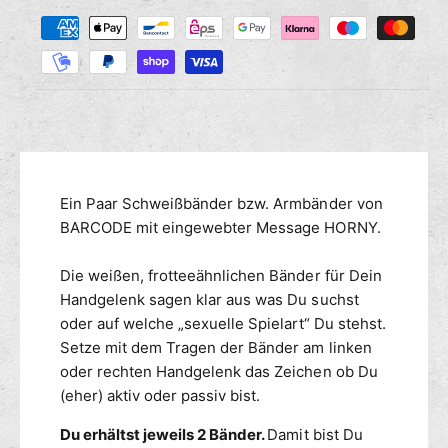
Z
M
s
r
a
e
e
n
h
d
g
i
l
e
e
u
f
M
n
ü
e
g
r
n
s
B
g
m
Ein Paar Schweißbänder bzw. Armbänder von
A
e
R
e
BARCODE mit eingewebter Message HORNY.
f
C
ü
t
O
r
h
Die weißen, frotteeähnlichen Bänder für Dein
D
B
o
Handgelenk sagen klar aus was Du suchst
E
A
d
oder auf welche „sexuelle Spielart“ Du stehst.
I
R
e
Setze mit dem Tragen der Bänder am linken
d
C
n
oder rechten Handgelenk das Zeichen ob Du
e
O
n
(eher) aktiv oder passiv bist.
D
t
E
Du erhältst jeweils 2 Bänder.
Damit bist Du
i
I