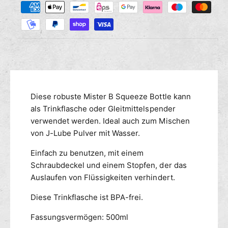
M
r
s
a
e
e
n
h
d
g
i
l
e
e
u
f
M
n
ü
e
g
r
n
s
M
g
m
Diese robuste Mister B Squeeze Bottle kann
i
e
s
e
als Trinkflasche oder Gleitmittelspender
f
t
ü
t
verwendet werden. Ideal auch zum Mischen
e
r
h
von J-Lube Pulver mit Wasser.
r
M
o
B
i
Einfach zu benutzen, mit einem
d
G
s
Schraubdeckel und einem Stopfen, der das
e
l
t
Auslaufen von Flüssigkeiten verhindert.
n
e
e
i
r
Diese Trinkflasche ist BPA-frei.
t
B
m
G
Fassungsvermögen: 500ml
i
l