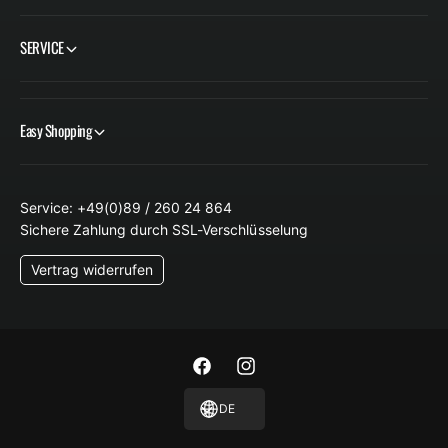
s
s
i
e
SERVICE
s
r
1
b
0
a
0
s
Easy Shopping
m
i
l
s
1
0
Service: +49(0)89 / 260 24 864
0
Sichere Zahlung durch SSL-Verschlüsselung
m
l
Vertrag widerrufen
F
I
a
n
DE
c
s
e
t