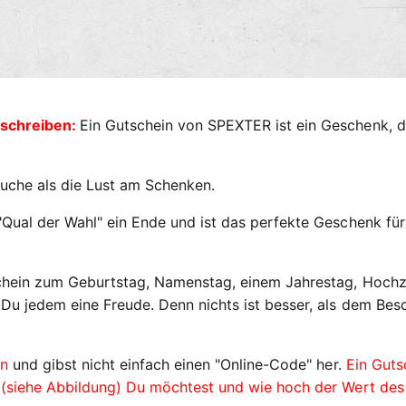
l
u
n
g
s
nschreiben:
Ein Gutschein von SPEXTER ist ein Geschenk, das
m
e
t
Suche als die Lust am Schenken.
h
o
ual der Wahl" ein Ende und ist das perfekte Geschenk für de
d
e
chein zum Geburtstag, Namenstag, einem Jahrestag, Hochz
n
Du jedem eine Freude. Denn nichts ist besser, als dem Bes
en
und gibst nicht einfach einen "Online-Code" her.
Ein Guts
(siehe Abbildung) Du möchtest und wie hoch der Wert des G