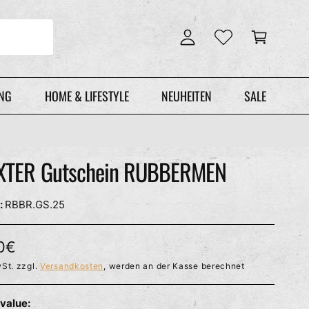
n
r
l
e
o
n
g
k
g
o
e
r
UNG
HOME & LIFESTYLE
NEUHEITEN
SALE
n
b
XTER Gutschein RUBBERMEN
RBBR.GS.25
0€
St. zzgl.
Versandkosten
, werden an der Kasse berechnet
 value: