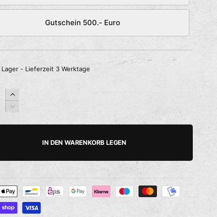
Gutschein 500.- Euro
 Lager - Lieferzeit 3 Werktage
E
r
V
h
e
ö
r
h
r
IN DEN WARENKORB LEGEN
e
i
d
n
i
g
e
e
M
r
e
e
n
d