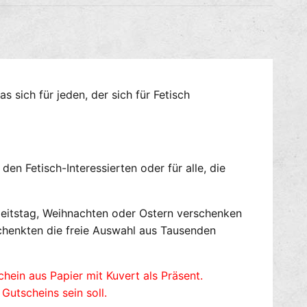
g
i
e
e
f
M
ü
e
r
n
S
g
P
e
 sich für jeden, der sich für Fetisch
E
f
X
ü
T
r
E
S
R
P
n Fetisch-Interessierten oder für alle, die
G
E
u
X
t
T
eitstag, Weihnachten oder Ostern verschenken
s
E
chenkten die freie Auswahl aus Tausenden
c
R
h
G
e
u
chein aus Papier mit Kuvert als Präsent.
i
t
utscheins sein soll.
n
s