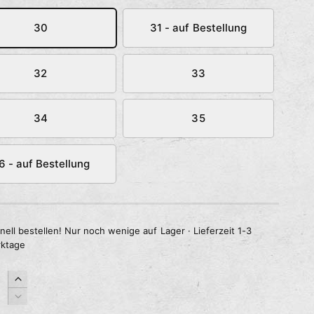
30
31 - auf Bestellung
32
33
34
35
6 - auf Bestellung
nell bestellen! Nur noch wenige auf Lager · Lieferzeit 1-3
ktage
E
r
V