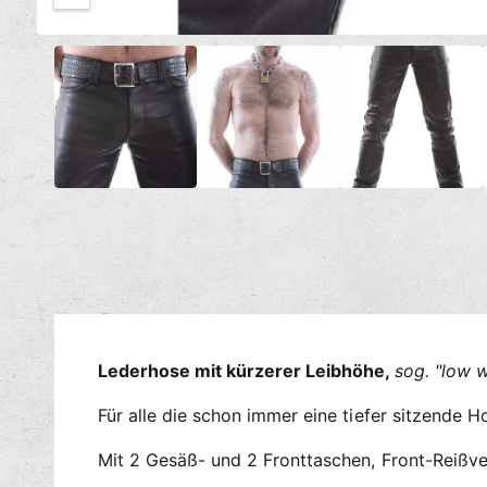
c
M
h
1
/
von
4
e
t
d
i
v
e
e
n
1
r
i
n
f
M
ü
o
d
g
a
l
b
ö
a
f
f
r
n
e
n
Lederhose mit kürzerer Leibhöhe,
sog. "low w
Für alle die schon immer eine tiefer sitzende H
Mit 2 Gesäß- und 2 Fronttaschen, Front-Reißve