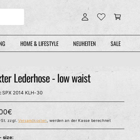
n
r
l
e
o
n
g
k
g
o
e
r
UNG
HOME & LIFESTYLE
NEUHEITEN
SALE
n
b
ter Lederhose - low waist
SPX 2014 KLH-30
,00€
St. zzgl.
Versandkosten
, werden an der Kasse berechnet
- size: