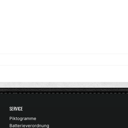
d
e
n
SERVICE
Piktogramme
Batterieverordnung