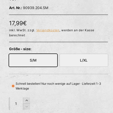
l
ö
r
90939.204.SM
f
f
f
n
ü
e
N
17,99€
g
n
b
o
inkl. MwSt. zzgl.
Versandkosten
, werden an der Kasse
berechnet
a
r
r
m
Größe - size:
a
S/M
L/XL
l
e
r
Schnell bestellen! Nur noch wenige auf Lager · Lieferzeit 1-3
Werktage
P
r
A
A
E
n
n
r
e
V
z
z