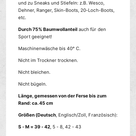
c
und zu Sneaks und Stiefeln: z.B. Wesco,
i
h
s
Dehner, Ranger, Skin-Boots, 20-Loch-Boots,
w
s
etc.
a
-
r
s
Durch 75% Baumwollanteil
auch für den
z
c
Sport geeignet!
T
h
O
w
Maschinenwäsche bis 40° C.
P
a
Nicht im Trockner trocknen.
r
z
Nicht bleichen.
T
O
Nicht bügeln.
P
Länge, gemessen von der Ferse bis zum
Rand: ca. 45 cm
Größen (Deutsch
, Englisch/Zoll, Französisch):
S - M = 39 - 42
, 5 - 8, 42 - 43