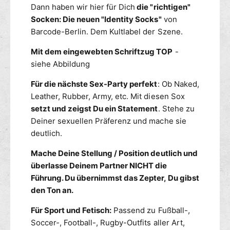
d
Dann haben wir hier für Dich
die "richtigen"
I
R
e
d
Socken: Die neuen
"Identity Socks"
von
C
n
e
O
Barcode-Berlin. Dem Kultlabel der Szene.
n
D
t
Mit dem eingewebten Schriftzug TOP
-
E
i
I
siehe Abbildung
t
d
y
Für die nächste Sex-Party perfekt
: Ob Naked,
e
S
n
Leather, Rubber, Army, etc. Mit diesen Sox
o
t
setzt und zeigst Du ein Statement
. Stehe zu
c
i
Deiner sexuellen Präferenz und mache sie
k
t
deutlich.
e
y
n
S
Mache Deine Stellung / Position deutlich und
w
o
überlasse Deinem Partner NICHT die
e
c
Führung. Du übernimmst das Zepter, Du gibst
i
k
den Ton an.
s
e
s
n
Für Sport und Fetisch:
Passend zu Fußball-,
-
w
Soccer-, Football-, Rugby-Outfits aller Art,
s
e