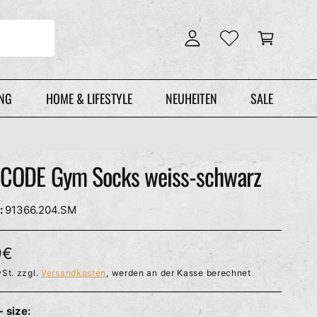
n
r
l
e
o
n
g
k
g
o
e
r
UNG
HOME & LIFESTYLE
NEUHEITEN
SALE
n
b
CODE Gym Socks weiss-schwarz
91366.204.SM
9€
St. zzgl.
Versandkosten
, werden an der Kasse berechnet
- size: