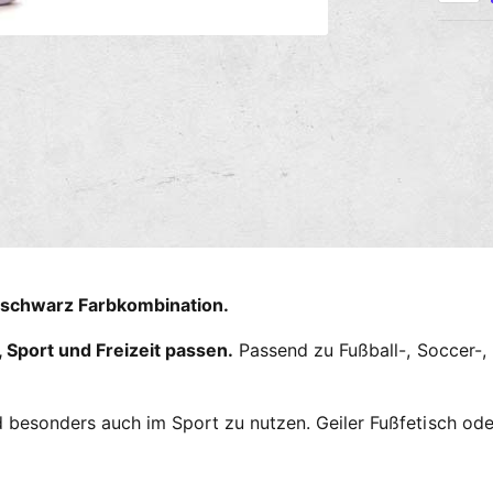
h
l
M
u
e
d
n
i
g
e
n
s
2
i
m
n
e
M
o
t
d
a
h
l
o
ö
f
d
-schwarz Farbkombination.
f
n
e
e
, Sport und Freizeit passen.
Passend zu Fußball-, Soccer-, F
n
n
 besonders auch im Sport zu nutzen. Geiler Fußfetisch oder