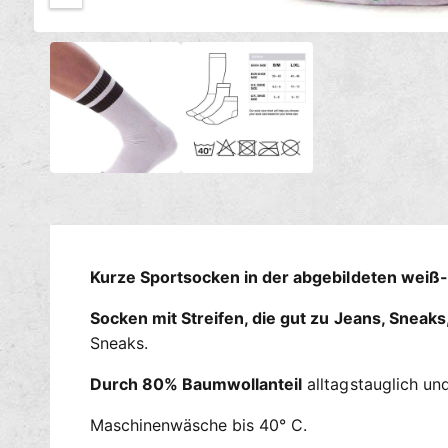
c
M
h
1
/
von
2
e
t
d
i
v
e
e
n
1
r
i
n
f
M
ü
o
d
g
a
l
b
ö
a
f
Kurze Sportsocken in der abgebildeten weiß
f
r
n
e
Socken mit Streifen, die gut zu Jeans, Sneaks
n
Sneaks.
Durch 80% Baumwollanteil
alltagstauglich und
Maschinenwäsche bis 40° C.