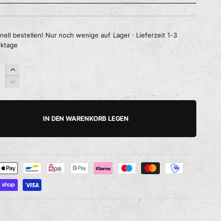
nell bestellen! Nur noch wenige auf Lager · Lieferzeit 1-3
ktage
E
r
V
h
e
ö
r
h
r
IN DEN WARENKORB LEGEN
e
i
d
n
i
g
e
e
M
r
e
e
n
d
g
i
e
e
f
M