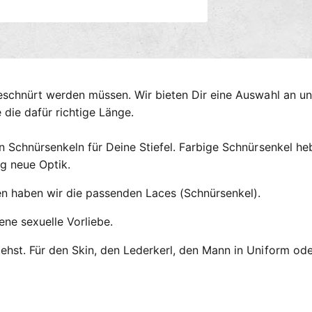
n
g
s
m
e
eschnürt werden müssen. Wir bieten Dir eine Auswahl an un
t
die dafür richtige Länge.
h
o
n Schnürsenkeln für Deine Stiefel. Farbige Schnürsenkel 
d
ig neue Optik.
e
n
en haben wir die passenden Laces (Schnürsenkel).
ene sexuelle Vorliebe.
hst. Für den Skin, den Lederkerl, den Mann in Uniform ode