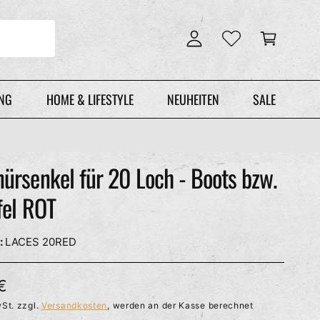
n
r
l
e
o
n
g
k
g
o
e
r
UNG
HOME & LIFESTYLE
NEUHEITEN
SALE
n
b
ürsenkel für 20 Loch - Boots bzw.
fel ROT
LACES 20RED
€
St. zzgl.
Versandkosten
, werden an der Kasse berechnet