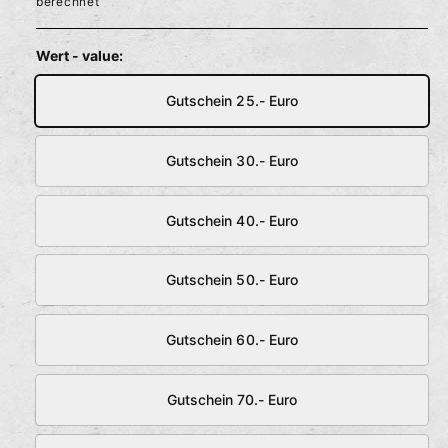
berechnet
l
r
ö
f
m
f
Wert - value:
n
e
a
n
Gutschein 25.- Euro
l
e
Gutschein 30.- Euro
r
Gutschein 40.- Euro
P
r
Gutschein 50.- Euro
e
i
Gutschein 60.- Euro
s
Gutschein 70.- Euro