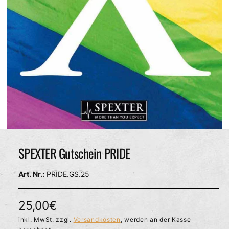
c
h
ä
f
t
M
e
d
SPEXTER Gutschein PRIDE
i
e
n
PRIDE.GS.25
1
i
n
M
N
25,00€
o
d
o
inkl. MwSt. zzgl.
Versandkosten
, werden an der Kasse
a