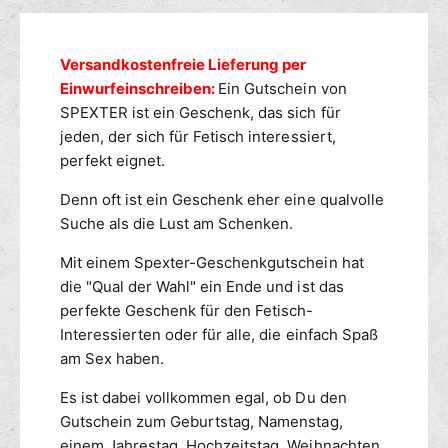
ü
e
g
r
n
s
S
g
m
Versandkostenfreie Lieferung per
P
e
E
e
Einwurfeinschreiben:
Ein Gutschein von
f
X
ü
t
SPEXTER ist ein Geschenk, das sich für
T
r
h
jeden, der sich für Fetisch interessiert,
E
S
o
perfekt eignet.
R
P
d
G
E
Denn oft ist ein Geschenk eher eine qualvolle
e
u
X
Suche als die Lust am Schenken.
n
t
T
s
E
Mit einem Spexter-Geschenkgutschein hat
c
R
die "Qual der Wahl" ein Ende und ist das
h
G
perfekte Geschenk für den Fetisch-
e
u
Interessierten oder für alle, die einfach Spaß
i
t
am Sex haben.
n
s
P
c
Es ist dabei vollkommen egal, ob Du den
R
h
Gutschein zum Geburtstag, Namenstag,
I
e
D
einem Jahrestag, Hochzeitstag, Weihnachten
i