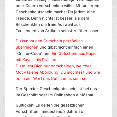
E
n
oder Ostern verschenken willst. Mit unserem
P
Geschenkgutschein machst Du jedem eine
R
Freude. Denn nichts ist besser, als dem
I
Beschenkten die freie Auswahl aus
D
Tausenden von Artikeln selbst zu überlassen.
E
Du kannst den Gutschein persönlich
überreichen
und gibst nicht einfach einen
"Online-Code" her.
Ein Gutschein aus Papier
mit Kuvert als Präsent.
Du musst Dich nur entscheiden, welches
Motiv (siehe Abbildung) Du möchtest und wie
hoch der Wert des Gutscheins sein soll.
Der Spexter-Geschenkgutschein ist bei uns
im Geschäft oder im Onlineshop einlösbar.
Gültigkeit: Es gelten die gesetzlichen
Vorschriften, mindestens 3 Jahre ab