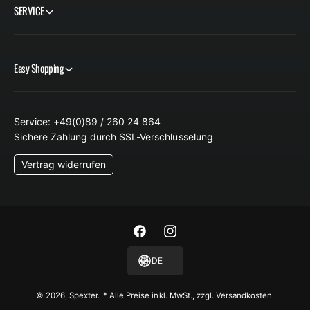
SERVICE
Easy Shopping
Service: +49(0)89 / 260 24 864
Sichere Zahlung durch SSL-Verschlüsselung
Vertrag widerrufen
F
I
a
n
DE
c
s
e
t
© 2026,
Spexter
.
* Alle Preise inkl. MwSt., zzgl. Versandkosten.
b
a