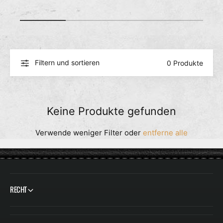
c
h
1
/
von
3
ä
f
t
Filtern und sortieren
0 Produkte
Keine Produkte gefunden
Verwende weniger Filter oder
entferne alle
RECHT