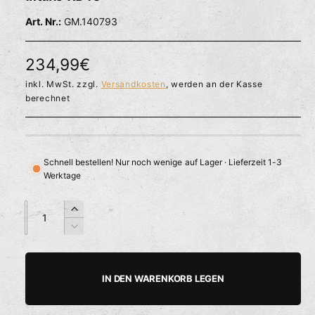
l
ö
r
GM.140793
f
f
f
n
ü
e
N
234,99€
g
n
b
o
inkl. MwSt. zzgl.
Versandkosten
, werden an der Kasse
berechnet
a
r
r
m
a
Schnell bestellen! Nur noch wenige auf Lager · Lieferzeit 1-3
Werktage
l
e
A
A
E
n
n
r
r
V
z
z
h
e
P
a
a
ö
r
h
h
h
r
r
IN DEN WARENKORB LEGEN
e
i
l
l
e
d
n