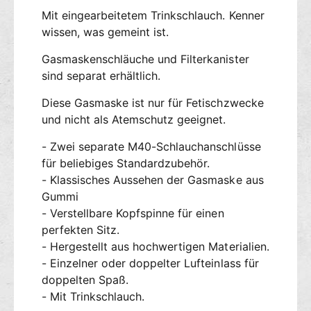
t
A
Mit eingearbeitetem Trinkschlauch. Kenner
a
i
wissen, was gemeint ist.
k
r
e
I
Gasmaskenschläuche und Filterkanister
R
n
sind separat erhältlich.
D
t
4
a
Diese Gasmaske ist nur für Fetischzwecke
0
k
und nicht als Atemschutz geeignet.
e
R
- Zwei separate M40-Schlauchanschlüsse
D
für beliebiges Standardzubehör.
4
- Klassisches Aussehen der Gasmaske aus
0
Gummi
- Verstellbare Kopfspinne für einen
perfekten Sitz.
- Hergestellt aus hochwertigen Materialien.
- Einzelner oder doppelter Lufteinlass für
doppelten Spaß.
- Mit Trinkschlauch.