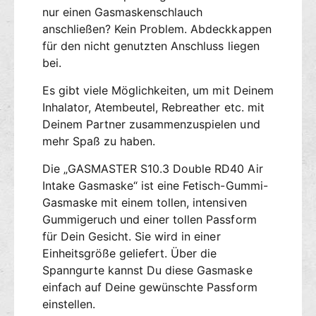
T
nur einen Gasmaskenschlauch
m
E
a
anschließen? Kein Problem. Abdeckkappen
R
s
G
für den nicht genutzten Anschluss liegen
k
a
bei.
e
s
S
m
Es gibt viele Möglichkeiten, um mit Deinem
1
a
Inhalator, Atembeutel, Rebreather etc. mit
0
s
Deinem Partner zusammenzuspielen und
.
k
mehr Spaß zu haben.
3
e
D
S
Die „GASMASTER S10.3 Double RD40 Air
o
1
Intake Gasmaske“ ist eine Fetisch-Gummi-
u
0
Gasmaske mit einem tollen, intensiven
b
.
Gummigeruch und einer tollen Passform
l
3
e
für Dein Gesicht. Sie wird in einer
D
A
o
Einheitsgröße geliefert. Über die
i
u
Spanngurte kannst Du diese Gasmaske
r
b
einfach auf Deine gewünschte Passform
I
l
einstellen.
n
e