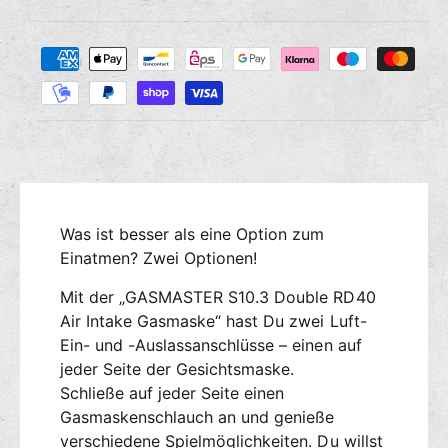
i
g
i
e
e
Z
M
s
r
a
e
e
n
h
d
g
i
l
e
e
u
f
M
n
ü
e
g
r
n
s
G
g
Was ist besser als eine Option zum
m
A
e
S
Einatmen? Zwei Optionen!
e
f
M
ü
t
Mit der „GASMASTER S10.3 Double RD40
A
r
h
S
Air Intake Gasmaske“ hast Du zwei Luft-
G
o
T
A
Ein- und -Auslassanschlüsse – einen auf
d
E
S
jeder Seite der Gesichtsmaske.
e
R
M
Schließe auf jeder Seite einen
n
G
A
Gasmaskenschlauch an und genieße
a
S
verschiedene Spielmöglichkeiten. Du willst
s