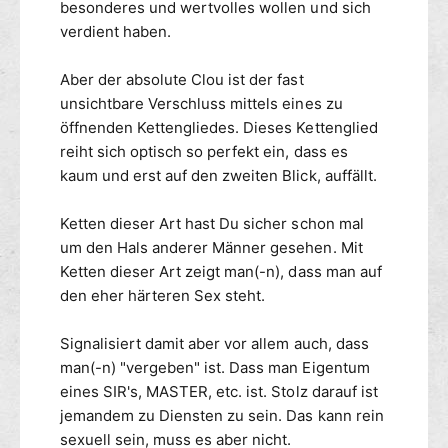
d
besonderes und wertvolles wollen und sich
h
e
e
verdient haben.
l
l
n
k
s
e
Aber der absolute Clou ist der fast
t
t
a
unsichtbare Verschluss mittels eines zu
t
h
öffnenden Kettengliedes. Dieses Kettenglied
e
l
reiht sich optisch so perfekt ein, dass es
1
k
kaum und erst auf den zweiten Blick, auffällt.
0
e
m
t
Ketten dieser Art hast Du sicher schon mal
m
t
-
um den Hals anderer Männer gesehen. Mit
e
u
1
Ketten dieser Art zeigt man(-n), dass man auf
n
0
den eher härteren Sex steht.
s
m
i
m
Signalisiert damit aber vor allem auch, dass
c
-
man(-n) "vergeben" ist. Dass man Eigentum
h
u
eines SIR's, MASTER, etc. ist. Stolz darauf ist
t
n
b
jemandem zu Diensten zu sein. Das kann rein
s
a
i
sexuell sein, muss es aber nicht.