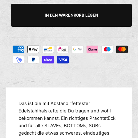
h
e
i
a
a
ö
r
h
h
h
r
s
IN DEN WARENKORB LEGEN
e
i
l
l
d
n
i
g
e
e
Z
M
r
a
e
e
n
h
d
g
i
l
e
e
u
f
M
n
ü
e
g
r
n
s
E
g
m
Das ist die mit Abstand "fetteste"
d
e
e
e
Edelstahlhalskette die Du tragen und wohl
f
l
ü
t
bekommen kannst. Ein richtiges Prachtstück
s
r
h
und für alle SLAVEs, BOTTOMs, SUBs
t
E
o
gedacht die etwas schweres, eindeutiges,
a
d