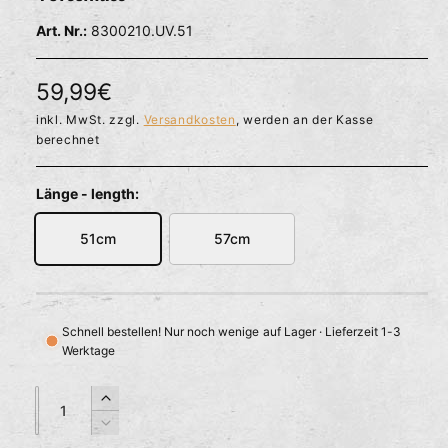
l
ö
r
8300210.UV.51
f
f
f
n
ü
e
N
59,99€
g
n
b
o
inkl. MwSt. zzgl.
Versandkosten
, werden an der Kasse
berechnet
a
r
r
m
Länge - length:
a
51cm
57cm
l
e
r
Schnell bestellen! Nur noch wenige auf Lager · Lieferzeit 1-3
Werktage
P
r
A
A
E
n
n
r
e
V
z
z