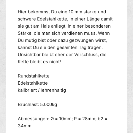
r
c
e
h
Hier bekommst Du eine 10 mm starke und
r
t
schwere Edelstahlkette, in einer Länge damit
V
b
sie gut am Hals anliegt. In einer besonderen
e
a
Stärke, die man sich verdienen muss. Wenn
r
r
s
Du mutig bist oder dazu gezwungen wirst,
e
c
r
kannst Du sie den gesamten Tag tragen.
h
V
Unsichtbar bleibt eher der Verschluss, die
l
e
Kette bleibt es nicht!
u
r
s
s
Rundstahlkette
s
c
Edelstahlkette
h
kalibriert / lehrenhaltig
l
u
s
Bruchlast: 5.000kg
s
Abmessungen: Ø = 10mm; P = 28mm; b2 =
34mm