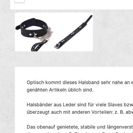
c
M
h
1
/
von
2
e
t
d
i
v
e
e
n
1
r
i
n
f
M
ü
o
d
g
a
l
b
ö
a
f
Optisch kommt dieses Halsband sehr nahe an ei
f
r
n
genähten Artikeln üblich sind.
e
n
Halsbänder aus Leder sind für viele Slaves bzw.
überzeugt auch mit anderen Vorteilen: z. B. abw
Das obenauf genietete, stabile und längenverst