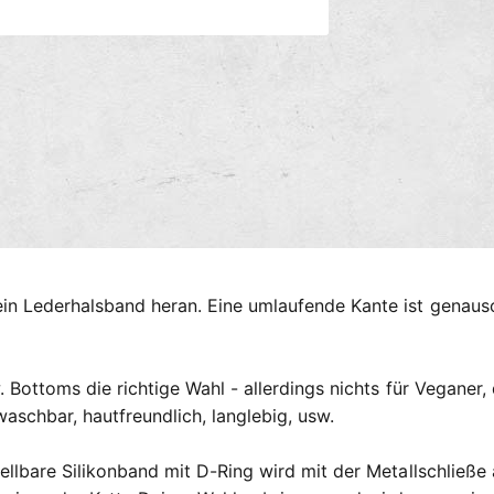
s
M
m
e
e
d
i
t
e
n
h
2
o
i
n
d
M
o
e
d
n
a
l
ö
f
n Lederhalsband heran. Eine umlaufende Kante ist genauso 
f
n
e
n
 Bottoms die richtige Wahl - allerdings nichts für Veganer, 
aschbar, hautfreundlich, langlebig, usw.
ellbare Silikonband mit D-Ring wird mit der Metallschließe