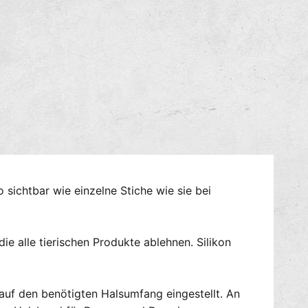
S
g
i
e
l
f
i
ü
k
r
o
S
n
i
-
l
H
i
a
k
l
o
s
n
b
-
sichtbar wie einzelne Stiche wie sie bei
a
H
n
a
d
l
D
die alle tierischen Produkte ablehnen. Silikon
s
e
b
l
a
u
n
 auf den benötigten Halsumfang eingestellt. An
x
d