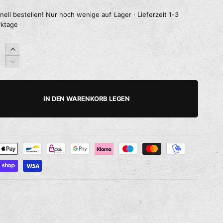
nell bestellen! Nur noch wenige auf Lager · Lieferzeit 1-3
ktage
E
r
V
h
e
ö
r
h
r
IN DEN WARENKORB LEGEN
e
i
d
n
i
g
e
e
M
r
e
e
n
d
g
i
e
e
f
M
ü
e
r
n