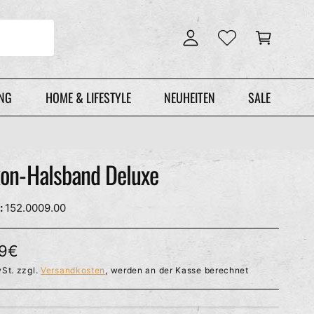
n
r
l
e
o
n
g
k
g
o
e
r
UNG
HOME & LIFESTYLE
NEUHEITEN
SALE
n
b
kon-Halsband Deluxe
152.0009.00
99€
St. zzgl.
Versandkosten
, werden an der Kasse berechnet