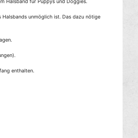
nem Halsband für Puppys und Doggies.
e
D
e
es Halsbands unmöglich ist. Das dazu nötige
l
u
x
e
ragen.
ungen).
fang enthalten.