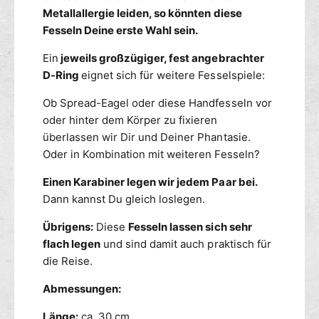
e
Metallallergie leiden, so könnten diese
l
t
n
Fesseln Deine erste Wahl sein.
t
,
v
Ein
jeweils großzügiger, fest angebrachter
K
e
l
D-Ring
eignet sich für weitere Fesselspiele:
r
e
s
Ob Spread-Eagel oder diese Handfesseln vor
t
c
t
oder hinter dem Körper zu fixieren
h
v
überlassen wir Dir und Deiner Phantasie.
l
e
Oder in Kombination mit weiteren Fesseln?
u
r
ß
s
Einen Karabiner legen wir jedem Paar bei.
c
Dann kannst Du gleich loslegen.
h
l
Übrigens:
Diese
Fesseln lassen sich sehr
u
flach legen
und sind damit auch praktisch für
ß
die Reise.
Abmessungen:
Länge:
ca. 30 cm