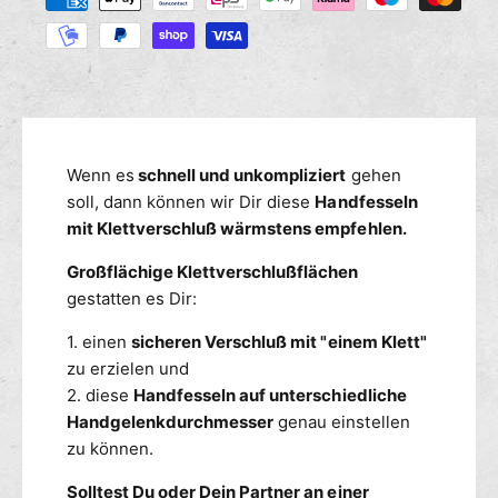
M
r
a
s
e
e
h
n
d
l
g
i
u
e
e
n
f
M
g
ü
e
r
s
n
Wenn es
schnell und unkompliziert
gehen
H
g
m
soll, dann können wir Dir diese
Handfesseln
a
e
e
mit Klettverschluß wärmstens empfehlen.
n
f
t
d
ü
Großflächige Klettverschlußflächen
h
f
r
gestatten es Dir:
o
e
H
d
s
a
1. einen
sicheren Verschluß mit "einem Klett"
s
e
n
zu erzielen und
e
d
n
2. diese
Handfesseln auf unterschiedliche
l
f
n
Handgelenkdurchmesser
genau einstellen
e
,
zu können.
s
K
s
l
Solltest Du oder Dein Partner an einer
e