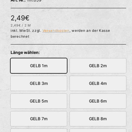
l
ö
r
f
f
f
N
2,49€
n
ü
e
S
2,49€
/
2 M
o
g
n
T
P
inkl. MwSt. zzgl.
Versandkosten
, werden an der Kasse
Ü
R
b
r
berechnet
C
O
K
a
P
m
R
r
E
Länge wählen:
I
a
S
GELB 1m
GELB 2m
l
e
GELB 3m
GELB 4m
r
P
GELB 5m
GELB 6m
r
e
GELB 7m
GELB 8m
i