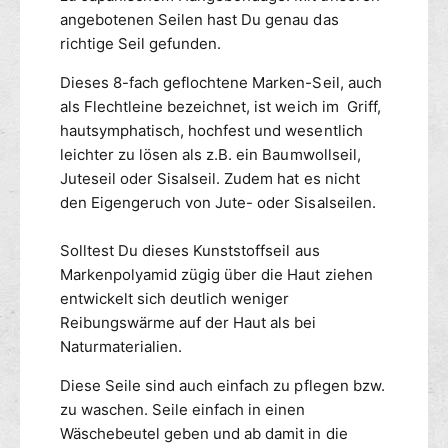
a
r
h
angebotenen Seilen hast Du genau das
u
S
o
richtige Seil gefunden.
s
e
d
P
i
Dieses 8-fach geflochtene Marken-Seil, auch
e
o
l
als Flechtleine bezeichnet, ist weich im Griff,
n
l
a
hautsymphatisch, hochfest und wesentlich
y
u
leichter zu lösen als z.B. ein Baumwollseil,
a
s
Juteseil oder Sisalseil. Zudem hat es nicht
m
P
i
den Eigengeruch von Jute- oder Sisalseilen.
o
d
l
-
y
Solltest Du dieses Kunststoffseil aus
g
a
Markenpolyamid zügig über die Haut ziehen
e
m
entwickelt sich deutlich weniger
l
i
Reibungswärme auf der Haut als bei
b
d
Naturmaterialien.
-
g
Diese Seile sind auch einfach zu pflegen bzw.
e
zu waschen. Seile einfach in einen
l
Wäschebeutel geben und ab damit in die
b