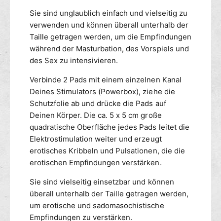
z
i
Sie sind unglaublich einfach und vielseitig zu
s
m
verwenden und können überall unterhalb der
t
R
Taille getragen werden, um die Empfindungen
r
e
während der Masturbation, des Vorspiels und
o
i
m
des Sex zu intensivieren.
z
K
s
Verbinde 2 Pads mit einem einzelnen Kanal
l
t
e
Deines Stimulators (Powerbox), ziehe die
r
b
o
Schutzfolie ab und drücke die Pads auf
e
m
Deinen Körper. Die ca. 5 x 5 cm große
p
K
quadratische Oberfläche jedes Pads leitet die
a
l
Elektrostimulation weiter und erzeugt
d
e
erotisches Kribbeln und Pulsationen, die die
s
b
erotischen Empfindungen verstärken.
4
e
8
p
Sie sind vielseitig einsetzbar und können
x
a
überall unterhalb der Taille getragen werden,
4
d
8
um erotische und sadomasochistische
s
m
4
Empfindungen zu verstärken.