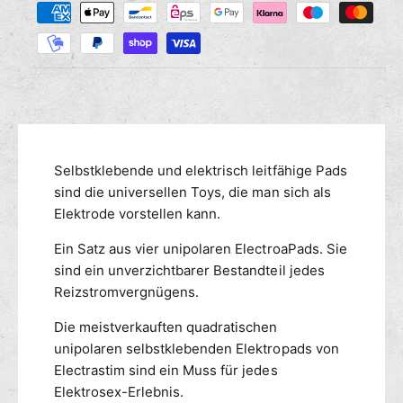
M
r
s
a
e
e
n
h
d
g
i
l
e
e
u
f
M
n
ü
e
g
r
n
s
E
g
m
Selbstklebende und elektrisch leitfähige Pads
l
e
e
e
sind die universellen Toys, die man sich als
f
c
ü
t
Elektrode vorstellen kann.
t
r
h
r
Ein Satz aus vier unipolaren ElectroaPads. Sie
E
o
a
l
sind ein unverzichtbarer Bestandteil jedes
d
s
e
Reizstromvergnügens.
e
t
c
n
i
t
Die meistverkauften quadratischen
m
r
unipolaren selbstklebenden Elektropads von
R
a
Electrastim sind ein Muss für jedes
e
s
Elektrosex-Erlebnis.
i
t