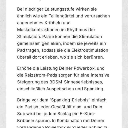
m
8
Bei niedriger Leistungsstufe wirken sie
x
4
ähnlich wie ein Taillengürtel und verursachen
8
angenehmes Kribbeln und
m
Muskelkontraktionen im Rhythmus der
m
Stimulation. Paare können die Stimulation
gemeinsam genießen, indem sie jeweils ein
Pad tragen, sodass sie die Elektrostimulation
überall dort erleben, wo sie sich berühren.
Erhöhe die Leistung Deiner Powerbox, und
die Reizstrom-Pads sorgen für eine intensive
Steigerung des BDSM-Sinneserlebnisses,
einschließlich Auspeitschen und Spanking.
Bringe vor dem "Spanking-Erlebnis" einfach
ein Pad an jeder Gesäßhälfte an, und Dein
Sub wird bei jedem Schlag ein E-Stim-
Kribbeln spüren. In Kombination mit Deiner
vorhandenen Powerbox wird jeder Schlag zu