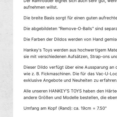
Der Ramrodder eignet sich auch sehr gut, wenn
aufnehmen willst.
Die breite Basis sorgt für einen guten aufrecht
Die abgebildeten "Remove-O-Balls" sind separat
Die Farben der Dildos werden von Hand gemisch
Hankey's Toys werden aus hochwertigem Materia
sie mit verschiedenen Aufsätzen, Strap-ons u
Dieser Dildo verfügt über eine Aussparung an d
wie z. B. Fickmaschinen. Die für das Vac-U-
exklusive Angebote und Neuheiten zu erfahren
Alle unseren HANKEY’S TOYS haben den Härtegr
andere Größen und Modelle bestellen, die ebe
Umfang am Kopf (Rand): ca. 19cm = 7.50"