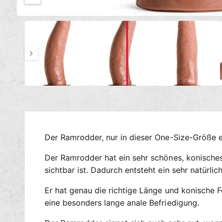
c
M
h
1
/
von
7
e
t
d
i
v
e
e
n
1
r
i
n
f
M
ü
o
d
g
a
l
b
ö
a
f
Der Ramrodder, nur in dieser One-Size-Größe er
f
r
n
e
Der Ramrodder hat ein sehr schönes, konisches
n
sichtbar ist. Dadurch entsteht ein sehr natürlic
Er hat genau die richtige Länge und konische 
eine besonders lange anale Befriedigung.