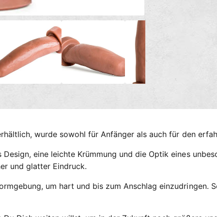
n
g
M
e
s
d
m
i
e
e
n
2
t
i
h
n
M
o
o
d
d
a
e
l
ö
n
f
hältlich, wurde sowohl für Anfänger als auch für den erfah
f
n
e
 Design, eine leichte Krümmung und die Optik eines unbesch
n
her und glatter Eindruck.
Formgebung, um hart und bis zum Anschlag einzudringen. Se