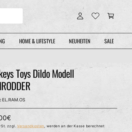
n
r
l
e
o
n
g
k
g
o
e
r
UNG
HOME & LIFESTYLE
NEUHEITEN
SALE
n
b
eys Toys Dildo Modell
MRODDER
EL.RAM.OS
,00€
St. zzgl.
Versandkosten
, werden an der Kasse berechnet