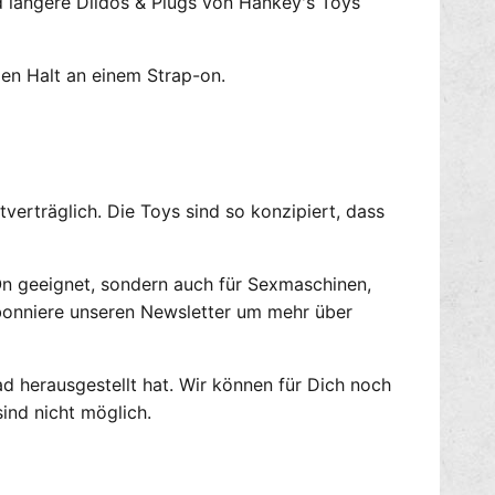
d längere Dildos & Plugs von Hankey's Toys
e
d
l
o
l
M
den Halt an einem Strap-on.
R
o
A
d
M
e
R
l
O
l
D
R
erträglich. Die Toys sind so konzipiert, dass
D
A
E
M
R
R
-On geeignet, sondern auch für Sexmaschinen,
O
bonniere unseren Newsletter um mehr über
D
D
E
 herausgestellt hat. Wir können für Dich noch
R
ind nicht möglich.