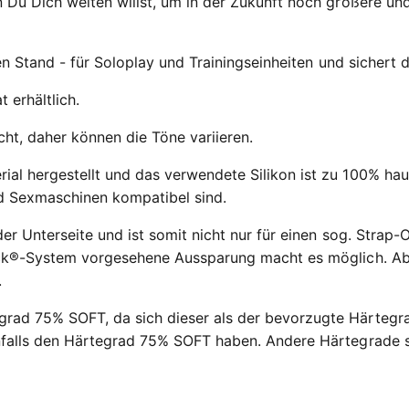
 Du Dich weiten willst, um in der Zukunft noch größere un
en Stand - für Soloplay und Trainingseinheiten und sichert 
 erhältlich.
t, daher können die Töne variieren.
l hergestellt und das verwendete Silikon ist zu 100% hautv
nd Sexmaschinen kompatibel sind.
er Unterseite und ist somit nicht nur für einen sog. Strap
Lock®-System vorgesehene Aussparung macht es möglich. A
.
ad 75% SOFT, da sich dieser als der bevorzugte Härtegrad
nfalls den Härtegrad 75% SOFT haben. Andere Härtegrade s