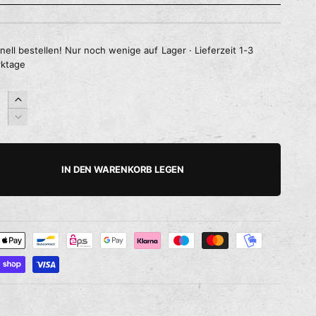
nell bestellen! Nur noch wenige auf Lager · Lieferzeit 1-3
ktage
E
r
V
h
e
ö
r
h
r
IN DEN WARENKORB LEGEN
e
i
d
n
i
g
e
e
M
r
e
e
n
d
g
i
e
e
f
M