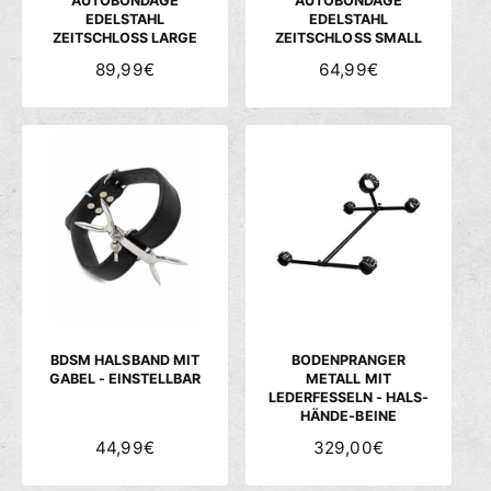
AUTOBONDAGE
AUTOBONDAGE
EDELSTAHL
EDELSTAHL
ZEITSCHLOSS LARGE
ZEITSCHLOSS SMALL
N
89,99€
N
64,99€
O
O
R
R
M
M
A
A
L
L
E
E
R
R
P
P
R
R
E
E
I
I
S
S
BDSM HALSBAND MIT
BODENPRANGER
GABEL - EINSTELLBAR
METALL MIT
LEDERFESSELN - HALS-
HÄNDE-BEINE
N
44,99€
N
329,00€
O
O