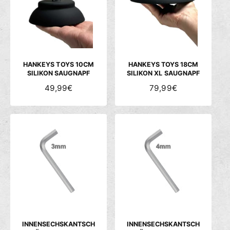
R
R
P
P
R
R
E
E
I
I
S
S
HANKEYS TOYS 10CM
HANKEYS TOYS 18CM
SILIKON SAUGNAPF
SILIKON XL SAUGNAPF
N
49,99€
N
79,99€
O
O
R
R
M
M
A
A
L
L
E
E
R
R
P
P
R
R
E
E
I
I
S
S
INNENSECHSKANTSCH
INNENSECHSKANTSCH