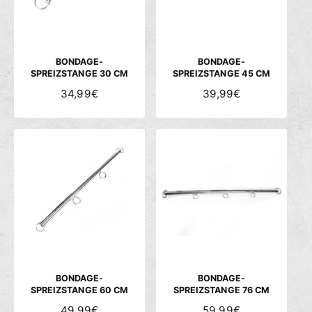
R
R
E
E
I
I
S
S
BONDAGE-
BONDAGE-
SPREIZSTANGE 30 CM
SPREIZSTANGE 45 CM
N
34,99€
N
39,99€
O
O
R
R
M
M
A
A
L
L
E
E
R
R
P
P
R
R
E
E
I
I
S
S
BONDAGE-
BONDAGE-
SPREIZSTANGE 60 CM
SPREIZSTANGE 76 CM
N
49,99€
N
59,99€