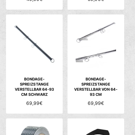
O
O
R
R
M
M
A
A
L
L
E
E
R
R
P
P
R
R
E
E
I
I
S
S
BONDAGE-
BONDAGE-
SPREIZSTANGE
SPREIZSTANGE
VERSTELLBAR 64-93
VERSTELLBAR VON 64-
CM SCHWARZ
93 CM
N
69,99€
N
69,99€
O
O
R
R
M
M
A
A