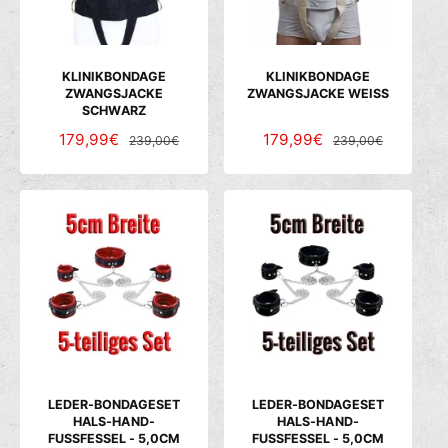
R
R
R
R
E
E
E
E
I
I
I
I
S
S
S
S
KLINIKBONDAGE
KLINIKBONDAGE
ZWANGSJACKE
ZWANGSJACKE WEISS
SCHWARZ
V
179,99€
N
V
179,99€
N
239,00€
239,00€
E
O
E
O
R
R
R
R
K
M
K
M
A
A
A
A
U
L
U
L
F
E
F
E
S
R
S
R
P
P
P
P
R
R
R
R
E
E
E
E
I
I
I
I
S
S
S
S
LEDER-BONDAGESET
LEDER-BONDAGESET
HALS-HAND-
HALS-HAND-
FUSSFESSEL - 5,0CM
FUSSFESSEL - 5,0CM