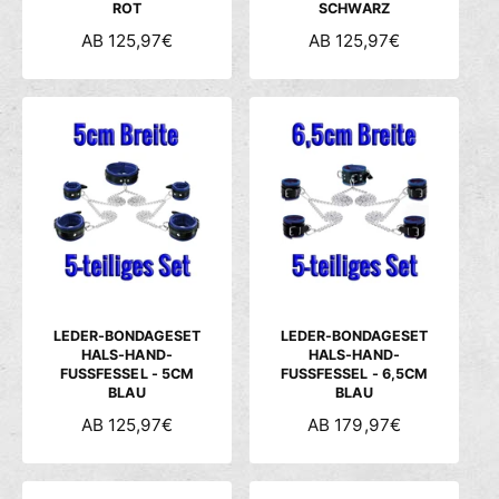
ROT
SCHWARZ
N
AB 125,97€
N
AB 125,97€
O
O
R
R
M
M
A
A
L
L
E
E
R
R
P
P
R
R
E
E
I
I
S
S
LEDER-BONDAGESET
LEDER-BONDAGESET
HALS-HAND-
HALS-HAND-
FUSSFESSEL - 5CM
FUSSFESSEL - 6,5CM
BLAU
BLAU
N
AB 125,97€
N
AB 179,97€
O
O
R
R
M
M