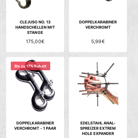
R
E
E
I
I
S
S
CLEJUSO NO. 13
DOPPELKARABINER
HANDSCHELLEN MIT
VERCHROMT
STANGE
N
175,00€
N
5,99€
O
O
R
R
M
M
Bis zu 17% Rabatt
A
A
L
L
E
E
R
R
P
P
R
R
E
E
I
I
S
S
DOPPELKARABINER
EDELSTAHL ANAL-
VERCHROMT - 1 PAAR
SPREIZER EXTREM
HOLE EXPANDER