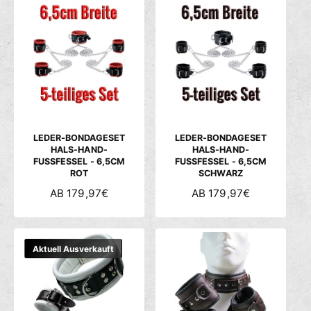
A
A
L
L
E
E
R
R
P
P
R
R
E
E
I
I
S
S
LEDER-BONDAGESET
LEDER-BONDAGESET
HALS-HAND-
HALS-HAND-
FUSSFESSEL - 6,5CM
FUSSFESSEL - 6,5CM
ROT
SCHWARZ
N
AB 179,97€
N
AB 179,97€
O
O
R
R
M
M
Aktuell Ausverkauft
A
A
L
L
E
E
R
R