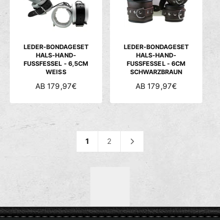
P
P
R
R
E
E
I
I
S
S
LEDER-BONDAGESET
LEDER-BONDAGESET
HALS-HAND-
HALS-HAND-
FUSSFESSEL - 6,5CM
FUSSFESSEL - 6CM
WEISS
SCHWARZBRAUN
N
AB 179,97€
N
AB 179,97€
O
O
R
R
M
M
A
A
L
L
1
2
E
E
R
R
P
P
R
R
E
E
I
I
S
S