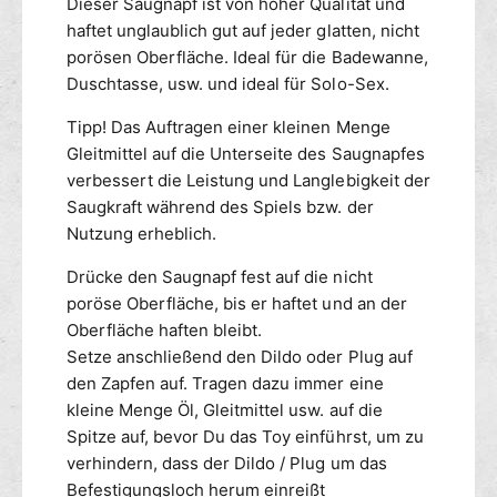
Dieser Saugnapf ist von hoher Qualität und
m
y
haftet unglaublich gut auf jeder glatten, nicht
S
s
porösen Oberfläche. Ideal für die Badewanne,
i
1
Duschtasse, usw. und ideal für Solo-Sex.
l
8
i
c
Tipp! Das Auftragen einer kleinen Menge
k
m
Gleitmittel auf die Unterseite des Saugnapfes
o
S
n
verbessert die Leistung und Langlebigkeit der
i
X
Saugkraft während des Spiels bzw. der
l
L
i
Nutzung erheblich.
S
k
a
Drücke den Saugnapf fest auf die nicht
o
u
n
poröse Oberfläche, bis er haftet und an der
g
X
Oberfläche haften bleibt.
n
L
Setze anschließend den Dildo oder Plug auf
a
S
den Zapfen auf. Tragen dazu immer eine
p
a
kleine Menge Öl, Gleitmittel usw. auf die
f
u
Spitze auf, bevor Du das Toy einführst, um zu
g
verhindern, dass der Dildo / Plug um das
n
a
Befestigungsloch herum einreißt