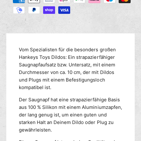
M
r
a
s
e
e
h
n
d
l
g
i
u
e
e
n
f
M
g
ü
e
r
s
n
Vom Spezialisten für die besonders großen
H
g
m
Hankeys Toys Dildos: Ein strapazierfähiger
a
e
e
Saugnapfaufsatz bzw. Untersatz, mit einem
n
f
t
Durchmesser von ca. 10 cm, der mit Dildos
k
ü
h
e
und Plugs mit einem Befestigungsloch
r
o
y
kompatibel ist.
H
d
s
a
T
Der Saugnapf hat eine strapazierfähige Basis
e
n
o
aus 100 % Silikon mit einem Aluminiumzapfen,
k
n
y
e
der lang genug ist, um einen guten und
s
y
starken Halt an Deinem Dildo oder Plug zu
1
s
gewährleisten.
8
T
c
o