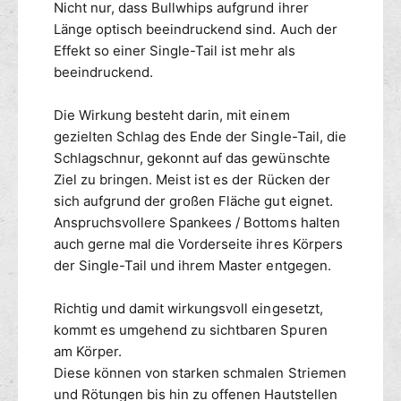
s
Nicht nur, dass Bullwhips aufgrund ihrer
n
c
p
Länge optisch beeindruckend sind. Auch der
h
e
Effekt so einer Single-Tail ist mehr als
e
i
beeindruckend.
S
t
i
s
Die Wirkung besteht darin, mit einem
n
c
gezielten Schlag des Ende der Single-Tail, die
g
h
l
Schlagschnur, gekonnt auf das gewünschte
e
e
S
Ziel zu bringen. Meist ist es der Rücken der
t
i
sich aufgrund der großen Fläche gut eignet.
a
n
Anspruchsvollere Spankees / Bottoms halten
i
g
auch gerne mal die Vorderseite ihres Körpers
l
l
der Single-Tail und ihrem Master entgegen.
1
e
4
t
0
Richtig und damit wirkungsvoll eingesetzt,
a
c
i
kommt es umgehend zu sichtbaren Spuren
m
l
am Körper.
1
Diese können von starken schmalen Striemen
4
und Rötungen bis hin zu offenen Hautstellen