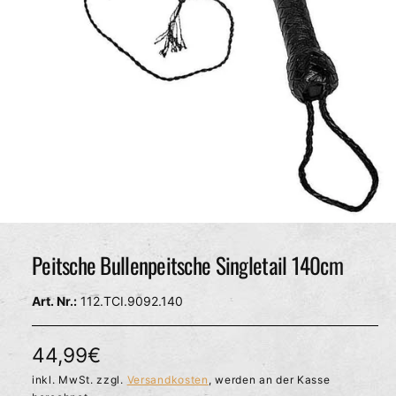
c
h
ä
f
t
M
e
d
Peitsche Bullenpeitsche Singletail 140cm
i
e
n
112.TCI.9092.140
1
i
n
M
N
44,99€
o
d
o
inkl. MwSt. zzgl.
Versandkosten
, werden an der Kasse
a