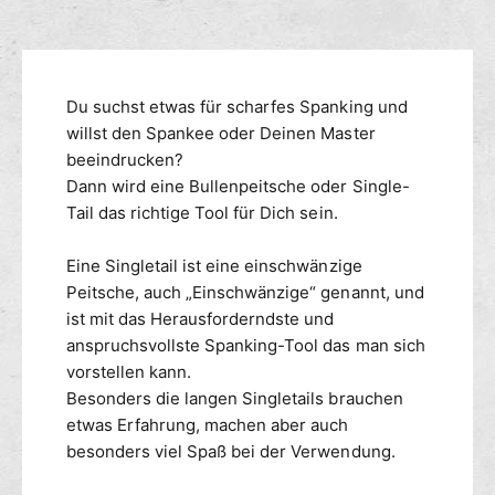
u
f
M
n
ü
e
g
r
n
s
P
g
m
Du suchst etwas für scharfes Spanking und
e
e
i
e
willst den Spankee oder Deinen Master
f
t
ü
t
beeindrucken?
s
r
h
Dann wird eine Bullenpeitsche oder Single-
c
P
o
Tail das richtige Tool für Dich sein.
h
e
d
e
i
e
Eine Singletail ist eine einschwänzige
B
t
n
Peitsche, auch „Einschwänzige“ genannt, und
u
s
l
ist mit das Herausforderndste und
c
l
h
anspruchsvollste Spanking-Tool das man sich
e
e
vorstellen kann.
n
B
Besonders die langen Singletails brauchen
p
u
etwas Erfahrung, machen aber auch
e
l
besonders viel Spaß bei der Verwendung.
i
l
t
e