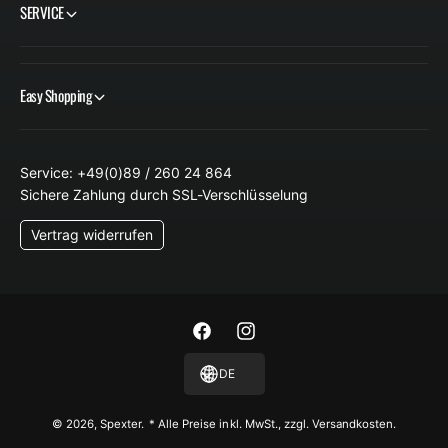
SERVICE
Easy Shopping
Service: +49(0)89 / 260 24 864
Sichere Zahlung durch SSL-Verschlüsselung
Vertrag widerrufen
F
I
a
n
DE
c
s
e
t
© 2026,
Spexter
.
* Alle Preise inkl. MwSt., zzgl. Versandkosten.
b
a