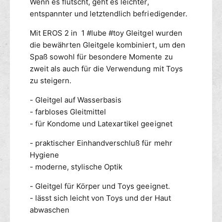
Wenn es flutscht, geht es leichter,
b
-
entspannter und letztendlich befriedigender.
e
1
#
#
Mit EROS 2 in 1 #lube #toy Gleitgel wurden
t
l
die bewährten Gleitgele kombiniert, um den
o
u
y
Spaß sowohl für besondere Momente zu
b
G
zweit als auch für die Verwendung mit Toys
e
l
#
zu steigern.
e
t
i
- Gleitgel auf Wasserbasis
o
t
y
- farbloses Gleitmittel
m
G
- für Kondome und Latexartikel geeignet
i
l
t
e
- praktischer Einhandverschluß für mehr
t
i
Hygiene
e
t
- moderne, stylische Optik
l
m
1
i
- Gleitgel für Körper und Toys geeignet.
0
t
- lässt sich leicht von Toys und der Haut
0
t
abwaschen
m
e