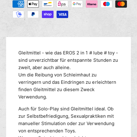
M
s
r
a
e
e
h
n
d
l
g
i
u
e
e
n
f
M
g
ü
e
r
s
n
Gleitmittel - wie das EROS 2 in 1 # lube # toy -
E
g
m
sind unverzichtbar für entspannte Stunden zu
r
e
e
zweit, aber auch alleine.
o
f
t
Um die Reibung von Schleimhaut zu
s
ü
h
2
verringern und das Eindringen zu erleichtern
r
o
-
finden Gleitmittel zu diesem Zweck
E
d
i
r
Verwendung.
n
e
o
-
Auch für Solo-Play sind Gleitmittel ideal. Ob
s
n
1
2
zur Selbstbefriedigung, Sexualpraktiken mit
#
-
manueller Stimulation oder zur Verwendung
l
i
von entsprechenden Toys.
u
n