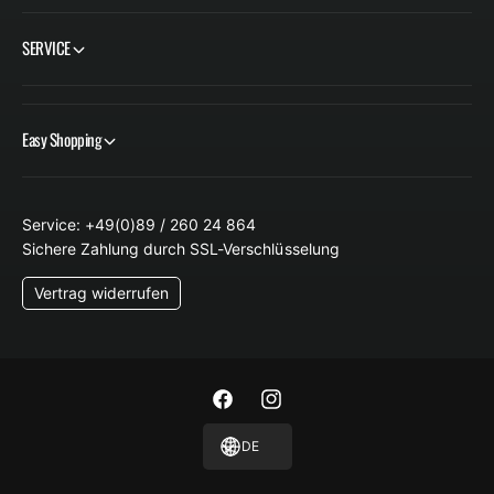
SERVICE
Easy Shopping
Service: +49(0)89 / 260 24 864
Sichere Zahlung durch SSL-Verschlüsselung
Vertrag widerrufen
F
I
a
n
DE
c
s
e
t