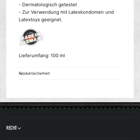
l
l
- Dermatologisch getestet
1
- Zur Verwendung mit Latexkondomen und
0
Latextoys geeignet.
0
m
l
Lieferumfang: 100 ml
Produktsicherheit
RECHT