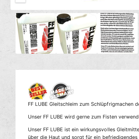
c
M
h
1
/
von
3
e
t
d
i
v
e
e
n
1
r
i
n
f
M
ü
o
d
g
a
l
b
ö
a
f
f
r
n
e
n
FF LUBE Gleitschleim zum Schlüpfrigmachen der
Unser FF LUBE wird gerne zum Fisten verwende
Unser FF LUBE ist ein wirkungsvolles Gleitmitte
über die Haut und sorgt für ein befriedigendes 