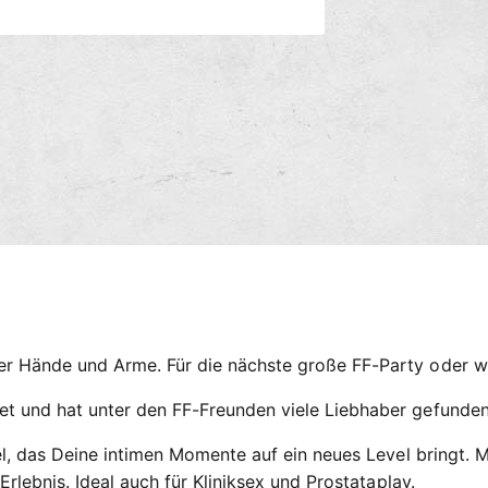
s
m
M
e
e
d
t
i
h
e
n
o
2
i
d
n
e
M
o
n
d
a
l
ö
f
f
n
e
n
 Hände und Arme. Für die nächste große FF-Party oder wei
t und hat unter den FF-Freunden viele Liebhaber gefunden
l, das Deine intimen Momente auf ein neues Level bringt. Mit
Erlebnis. Ideal auch für Kliniksex und Prostataplay.