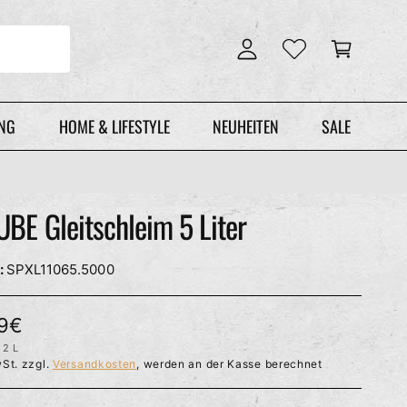
n
r
l
e
o
n
g
k
g
o
e
r
UNG
HOME & LIFESTYLE
NEUHEITEN
SALE
n
b
UBE Gleitschleim 5 Liter
SPXL11065.5000
99€
2 L
P
St. zzgl.
Versandkosten
, werden an der Kasse berechnet
R
O