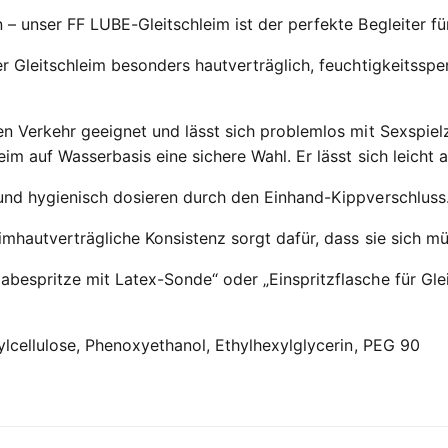
 – unser FF LUBE-Gleitschleim ist der perfekte Begleiter fü
ser Gleitschleim besonders hautverträglich, feuchtigkeit
len Verkehr geeignet und lässt sich problemlos mit Sexspie
eim auf Wasserbasis eine sichere Wahl. Er lässt sich leicht
 und hygienisch dosieren durch den Einhand-Kippverschluss
mhautverträgliche Konsistenz sorgt dafür, dass sie sich müh
bespritze mit Latex-Sonde“ oder „Einspritzflasche für Gle
hylcellulose, Phenoxyethanol, Ethylhexylglycerin, PEG 90