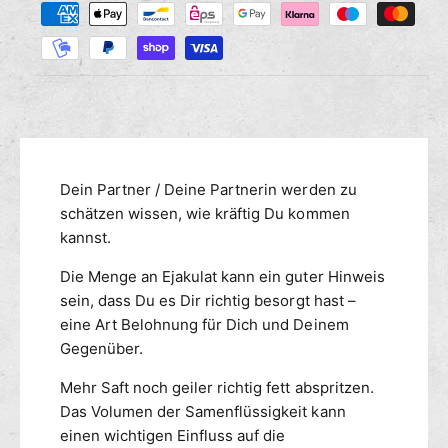
M
r
s
a
e
e
n
h
d
g
i
l
e
e
u
f
M
n
ü
e
g
r
n
s
V
g
m
Dein Partner / Deine Partnerin werden zu
o
e
l
e
schätzen wissen, wie kräftig Du kommen
f
u
ü
t
kannst.
m
r
h
e
Die Menge an Ejakulat kann ein guter Hinweis
V
o
5
o
sein, dass Du es Dir richtig besorgt hast –
d
0
l
eine Art Belohnung für Dich und Deinem
e
0
u
Gegenüber.
n
f
m
ü
e
Mehr Saft noch geiler richtig fett abspritzen.
r
5
Das Volumen der Samenflüssigkeit kann
m
0
einen wichtigen Einfluss auf die
e
0