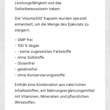
Leistungsfähigkeit und das
h
f
Selbstbewusstsein haben.
r
ü
E
r
Die 'Volume500' Kapseln wurden speziell
j
m
entwickelt, um die Menge des Ejakulats zu
a
e
k
steigern.
h
u
r
- GMP frei
l
E
a
- 100 % Vegan
j
t
a
- - keine zugesetzten Farbstoffe
v
k
- ohne Süßstoffe
o
u
- Glutenfrei
l
l
- gelatinefrei
u
a
- ohne Konservierungsstoffe
m
t
e
v
Enthält eine Kombination aus natürlichen
n
o
Inhaltsstoffen, ein Nahrungsergänzungsmittel
l
mit Vitaminen, Mineralien und pflanzlichen
u
Wirkstoffen.
m
e