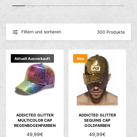
c
1
/
von
8
h
ä
f
Filtern und sortieren
300 Produkte
t
Aktuell Ausverkauft
Neu
ADDICTED GLITTER
ADDICTED GLITTER
MULTICOLOR CAP
SEQUINS CAP
REGENBOGENFARBEN
GOLDFARBEN
N
49,99€
N
49,99€