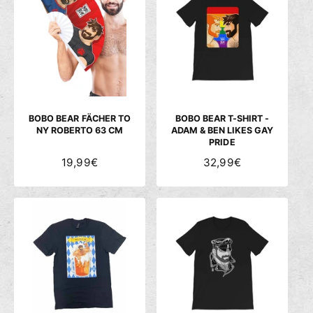
L
L
E
E
R
R
P
P
R
R
E
E
I
I
S
S
BOBO BEAR FÄCHER TO
BOBO BEAR T-SHIRT -
NY ROBERTO 63 CM
ADAM & BEN LIKES GAY
PRIDE
N
19,99€
N
32,99€
O
O
R
R
M
M
A
A
L
L
E
E
R
R
P
P
R
R