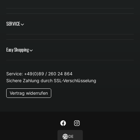
SERVICE
Easy Shopping
Service: +49(0)89 / 260 24 864
Sichere Zahlung durch SSL-Verschlüsselung
Vertrag widerrufen
F
I
a
n
DE