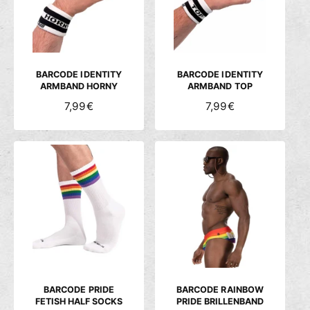
P
P
R
R
E
E
I
I
S
S
BARCODE IDENTITY
BARCODE IDENTITY
ARMBAND HORNY
ARMBAND TOP
N
7,99€
N
7,99€
O
O
R
R
M
M
A
A
L
L
E
E
R
R
P
P
R
R
E
E
I
I
S
S
BARCODE PRIDE
BARCODE RAINBOW
FETISH HALF SOCKS
PRIDE BRILLENBAND