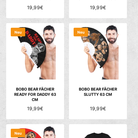
N
19,99€
N
19,99€
O
O
R
R
M
M
Neu
Neu
A
A
L
L
E
E
R
R
P
P
R
R
E
E
I
I
S
S
BOBO BEAR FÄCHER
BOBO BEAR FÄCHER
READY FOR DADDY 63
SLUTTY 63 CM
CM
N
19,99€
N
19,99€
O
O
R
R
M
M
Neu
A
A