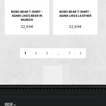
E
E
I
I
S
S
BOBO BEAR T-SHIRT -
BOBO BEAR T-SHIRT -
ADAM LIKES BEER IN
ADAM LIKES LEATHER
MUNICH
N
32,99€
N
32,99€
O
O
R
R
M
M
A
A
L
L
1
2
3
…
7
E
E
R
R
P
P
R
R
E
E
I
I
S
S
RECHT