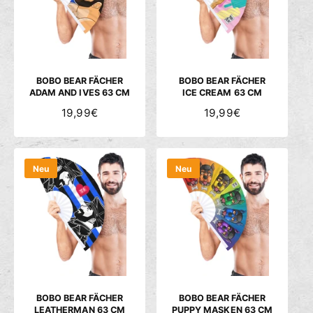
R
R
P
P
R
R
E
E
I
I
S
S
BOBO BEAR FÄCHER
BOBO BEAR FÄCHER
ADAM AND IVES 63 CM
ICE CREAM 63 CM
N
19,99€
N
19,99€
O
O
R
R
M
M
Neu
Neu
A
A
L
L
E
E
R
R
P
P
R
R
E
E
I
I
S
S
BOBO BEAR FÄCHER
BOBO BEAR FÄCHER
LEATHERMAN 63 CM
PUPPY MASKEN 63 CM