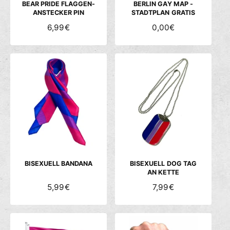
S
S
BEAR PRIDE FLAGGEN-
BERLIN GAY MAP -
ANSTECKER PIN
STADTPLAN GRATIS
N
6,99€
N
0,00€
O
O
R
R
M
M
A
A
L
L
E
E
R
R
P
P
R
R
E
E
I
I
S
S
BISEXUELL BANDANA
BISEXUELL DOG TAG
AN KETTE
N
5,99€
N
7,99€
O
O
R
R
M
M