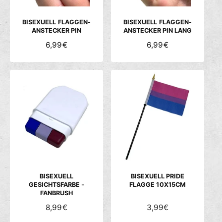
I
I
S
S
BISEXUELL FLAGGEN-
BISEXUELL FLAGGEN-
ANSTECKER PIN
ANSTECKER PIN LANG
N
6,99€
N
6,99€
O
O
R
R
M
M
A
A
L
L
E
E
R
R
P
P
R
R
E
E
I
I
S
S
BISEXUELL
BISEXUELL PRIDE
GESICHTSFARBE -
FLAGGE 10X15CM
FANBRUSH
N
8,99€
N
3,99€
O
O