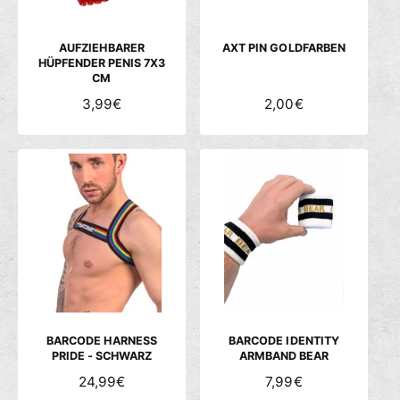
E
E
I
I
S
S
AUFZIEHBARER
AXT PIN GOLDFARBEN
HÜPFENDER PENIS 7X3
CM
N
3,99€
N
2,00€
O
O
R
R
M
M
A
A
L
L
E
E
R
R
P
P
R
R
E
E
I
I
S
S
BARCODE HARNESS
BARCODE IDENTITY
PRIDE - SCHWARZ
ARMBAND BEAR
N
24,99€
N
7,99€