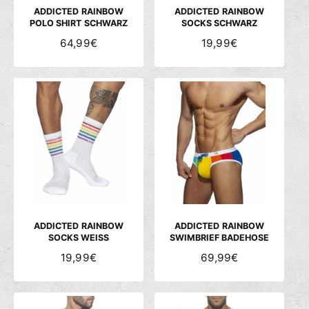
S
S
ADDICTED RAINBOW
ADDICTED RAINBOW
POLO SHIRT SCHWARZ
SOCKS SCHWARZ
N
64,99€
N
19,99€
O
O
R
R
M
M
A
A
L
L
E
E
R
R
P
P
R
R
E
E
I
I
S
S
ADDICTED RAINBOW
ADDICTED RAINBOW
SOCKS WEISS
SWIMBRIEF BADEHOSE
N
19,99€
N
69,99€
O
O
R
R
M
M