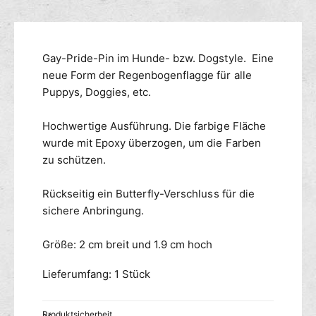
M
n
ü
e
g
r
n
s
G
g
m
Gay-Pride-Pin im Hunde- bzw. Dogstyle. Eine
a
e
y
e
neue Form der Regenbogenflagge für alle
f
P
ü
t
Puppys, Doggies, etc.
r
r
h
i
G
o
Hochwertige Ausführung. Die farbige Fläche
d
a
d
wurde mit Epoxy überzogen, um die Farben
e
y
e
zu schützen.
R
P
n
e
r
g
Rückseitig ein Butterfly-Verschluss für die
i
e
d
sichere Anbringung.
n
e
b
R
Größe: 2 cm breit und 1.9 cm hoch
o
e
g
g
Lieferumfang: 1 Stück
e
e
n
n
A
b
Produktsicherheit