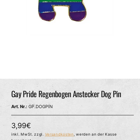
c
h
ä
f
t
M
e
d
Gay Pride Regenbogen Anstecker Dog Pin
i
e
n
GP.DOGPIN
1
i
n
M
N
3,99€
o
d
o
inkl. MwSt. zzgl.
Versandkosten
, werden an der Kasse
a