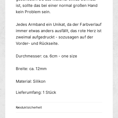
l
i
ist, sollte das bei einer normal großen Hand
i
d
kein Problem sein.
k
e
o
S
Jedes Armband ein Unikat, da der Farbverlauf
n
i
immer etwas anders ausfällt, das rote Herz ist
A
l
zweimal aufgedruckt - sozusagen auf der
r
i
m
Vorder- und Rückseite.
k
b
o
a
n
Durchmesser: ca. 6cm - one size
n
A
d
r
Breite: ca. 12mm
F
m
a
b
Material: Silikon
r
a
b
n
Lieferumfang: 1 Stück
v
d
e
F
r
a
Produktsicherheit
l
r
a
b