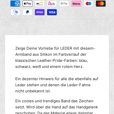
M
r
s
a
e
e
n
h
d
g
i
l
e
e
u
f
M
n
ü
e
g
r
n
s
L
g
m
Zeige Deine Vorliebe für LEDER mit diesem-
e
e
a
e
Armband aus Silikon im Farbverlauf der
f
t
ü
t
klassischen Leather-Pride-Farben: blau,
h
r
h
schwarz, weiß und einem rotem Herz.
e
L
o
r
e
d
Ein dezenter Hinweis für alle die ebenfalls auf
P
a
e
Leder stehen und denen die Leder-Fahne
r
t
n
nicht unbekannt ist.
i
h
d
e
Ein cooles und trendiges Band das Zeichen
e
r
setzt. Wird über die Hand auf das Handgelenk
S
P
i
geschoben. Da das Material etwas dehnbar
r