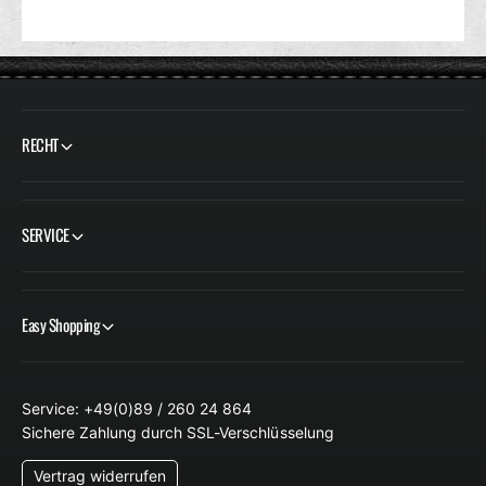
u
v
f
e
r
l
a
u
RECHT
f
SERVICE
Easy Shopping
Service: +49(0)89 / 260 24 864
Sichere Zahlung durch SSL-Verschlüsselung
Vertrag widerrufen