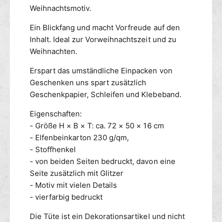
s
e
Weihnachtsmotiv.
f
c
ü
t
Ein Blickfang und macht Vorfreude auf den
h
r
h
e
Inhalt. Ideal zur Vorweihnachtszeit und zu
G
o
n
e
Weihnachten.
d
k
s
e
t
Erspart das umständliche Einpacken von
c
n
a
h
Geschenken uns spart zusätzlich
s
e
Geschenkpapier, Schleifen und Klebeband.
c
n
h
k
Eigenschaften:
e
t
- Größe H × B × T: ca. 72 × 50 × 16 cm
W
a
- Elfenbeinkarton 230 g/qm,
e
s
- Stoffhenkel
i
c
- von beiden Seiten bedruckt, davon eine
h
h
Seite zusätzlich mit Glitzer
n
e
a
- Motiv mit vielen Details
W
c
e
- vierfarbig bedruckt
h
i
t
Die Tüte ist ein Dekorationsartikel und nicht
h