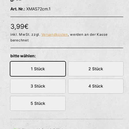
l
ö
r
XMAS72cm.1
f
f
f
n
ü
e
N
3,99€
g
n
b
o
inkl. MwSt. zzgl.
Versandkosten
, werden an der Kasse
berechnet
a
r
r
m
bitte wählen:
a
1 Stück
2 Stück
l
e
3 Stück
4 Stück
r
5 Stück
P
r
e