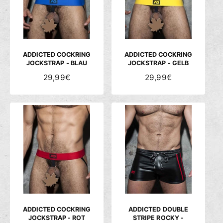
P
P
R
R
E
E
I
I
S
S
ADDICTED COCKRING
ADDICTED COCKRING
JOCKSTRAP - BLAU
JOCKSTRAP - GELB
N
29,99€
N
29,99€
O
O
R
R
M
M
A
A
L
L
E
E
R
R
P
P
R
R
E
E
I
I
S
S
ADDICTED COCKRING
ADDICTED DOUBLE
JOCKSTRAP - ROT
STRIPE ROCKY -