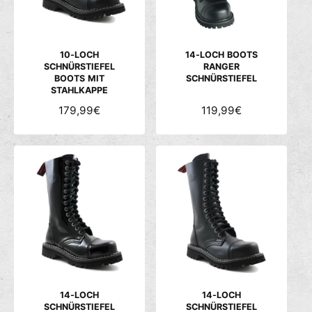
c
h
ä
10-LOCH
14-LOCH BOOTS
f
SCHNÜRSTIEFEL
RANGER
t
BOOTS MIT
SCHNÜRSTIEFEL
STAHLKAPPE
N
179,99€
N
119,99€
O
O
R
R
M
M
A
A
L
L
E
E
R
R
P
P
R
R
E
E
I
I
S
S
14-LOCH
14-LOCH
SCHNÜRSTIEFEL
SCHNÜRSTIEFEL