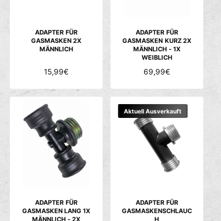
E
E
I
I
S
S
ADAPTER FÜR
ADAPTER FÜR
GASMASKEN 2X
GASMASKEN KURZ 2X
MÄNNLICH
MÄNNLICH - 1X
WEIBLICH
N
15,99€
N
69,99€
O
O
R
R
M
M
Aktuell Ausverkauft
A
A
L
L
E
E
R
R
P
P
R
R
E
E
I
I
S
S
ADAPTER FÜR
ADAPTER FÜR
GASMASKEN LANG 1X
GASMASKENSCHLAUC
MÄNNLICH - 2X
H