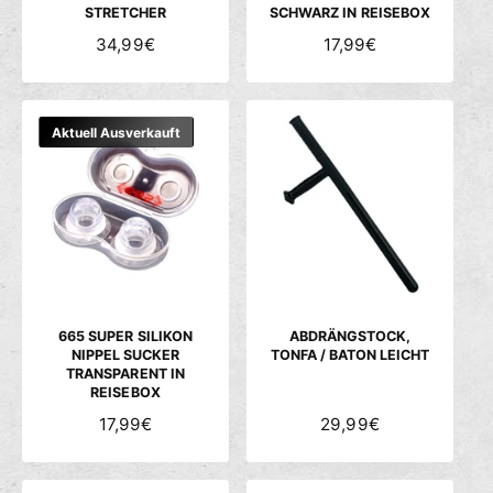
STRETCHER
SCHWARZ IN REISEBOX
N
34,99€
N
17,99€
O
O
R
R
M
M
Aktuell Ausverkauft
A
A
L
L
E
E
R
R
P
P
R
R
E
E
I
I
S
S
665 SUPER SILIKON
ABDRÄNGSTOCK,
NIPPEL SUCKER
TONFA / BATON LEICHT
TRANSPARENT IN
REISEBOX
N
17,99€
N
29,99€
O
O
R
R