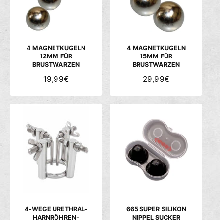
P
P
R
R
E
E
I
I
S
S
4 MAGNETKUGELN
4 MAGNETKUGELN
12MM FÜR
15MM FÜR
BRUSTWARZEN
BRUSTWARZEN
N
19,99€
N
29,99€
O
O
R
R
M
M
A
A
L
L
E
E
R
R
P
P
R
R
E
E
I
I
S
S
4-WEGE URETHRAL-
665 SUPER SILIKON
HARNRÖHREN-
NIPPEL SUCKER