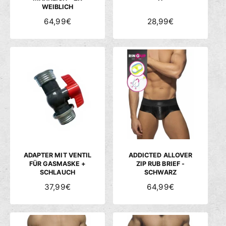
WEIBLICH
N
64,99€
N
28,99€
O
O
R
R
M
M
A
A
L
L
E
E
R
R
P
P
R
R
E
E
I
I
S
S
ADAPTER MIT VENTIL
ADDICTED ALLOVER
FÜR GASMASKE +
ZIP RUB BRIEF -
SCHLAUCH
SCHWARZ
N
37,99€
N
64,99€
O
O
R
R
M
M