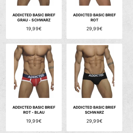
E
E
I
I
S
S
ADDICTED BASIC BRIEF
ADDICTED BASIC BRIEF
GRAU - SCHWARZ
ROT
N
19,99€
N
29,99€
O
O
R
R
M
M
A
A
L
L
E
E
R
R
P
P
R
R
E
E
I
I
S
S
ADDICTED BASIC BRIEF
ADDICTED BASIC BRIEF
ROT - BLAU
SCHWARZ
N
19,99€
N
29,99€
O
O