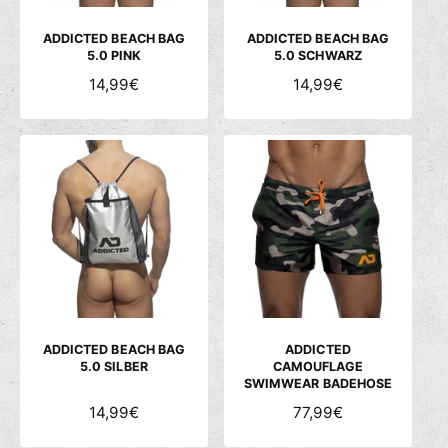
I
I
S
S
ADDICTED BEACH BAG
ADDICTED BEACH BAG
5.0 PINK
5.0 SCHWARZ
N
14,99€
N
14,99€
O
O
R
R
M
M
A
A
L
L
E
E
R
R
P
P
R
R
E
E
I
I
S
S
ADDICTED BEACH BAG
ADDICTED
5.0 SILBER
CAMOUFLAGE
SWIMWEAR BADEHOSE
N
14,99€
N
77,99€
O
O