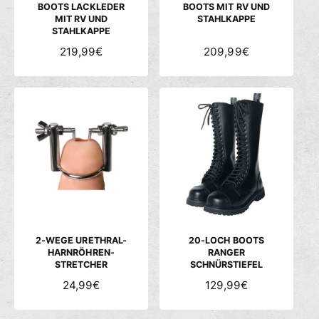
BOOTS LACKLEDER
BOOTS MIT RV UND
MIT RV UND
STAHLKAPPE
STAHLKAPPE
N
219,99€
N
209,99€
O
O
R
R
M
M
A
A
L
L
E
E
R
R
P
P
R
R
E
E
I
I
S
S
2-WEGE URETHRAL-
20-LOCH BOOTS
HARNRÖHREN-
RANGER
STRETCHER
SCHNÜRSTIEFEL
N
24,99€
N
129,99€
O
O
R
R