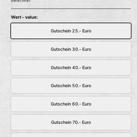
berechnet
l
r
ö
f
m
f
Wert - value:
n
e
a
n
Gutschein 25.- Euro
l
e
Gutschein 30.- Euro
r
Gutschein 40.- Euro
P
r
Gutschein 50.- Euro
e
i
Gutschein 60.- Euro
s
Gutschein 70.- Euro