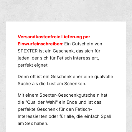
i
l
e
e
u
f
M
n
ü
e
g
r
n
s
S
g
m
Versandkostenfreie Lieferung per
P
e
E
e
Einwurfeinschreiben:
Ein Gutschein von
f
X
ü
t
SPEXTER ist ein Geschenk, das sich für
T
r
h
jeden, der sich für Fetisch interessiert,
E
S
o
perfekt eignet.
R
P
d
G
E
Denn oft ist ein Geschenk eher eine qualvolle
e
u
X
Suche als die Lust am Schenken.
n
t
T
s
E
Mit einem Spexter-Geschenkgutschein hat
c
R
die "Qual der Wahl" ein Ende und ist das
h
G
perfekte Geschenk für den Fetisch-
e
u
Interessierten oder für alle, die einfach Spaß
i
t
am Sex haben.
n
s
L
c