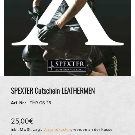
c
h
ä
f
t
M
e
d
SPEXTER Gutschein LEATHERMEN
i
e
n
LTHR.GS.25
1
i
n
M
N
25,00€
o
d
o
inkl. MwSt. zzgl.
Versandkosten
, werden an der Kasse
a