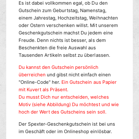
Es ist dabei vollkommen egal, ob Du den
E
h
Gutschein zum Geburtstag, Namenstag,
A
e
T
einem Jahrestag, Hochzeitstag, Weihnachten
i
H
n
oder Ostern verschenken willst. Mit unserem
E
L
Geschenkgutschein machst Du jedem eine
R
E
Freude. Denn nichts ist besser, als dem
M
A
Beschenkten die freie Auswahl aus
E
T
Tausenden Artikeln selbst zu überlassen.
N
H
E
Du kannst den Gutschein persönlich
R
überreichen
und gibst nicht einfach einen
M
"Online-Code" her.
Ein Gutschein aus Papier
E
mit Kuvert als Präsent.
N
Du musst Dich nur entscheiden, welches
Motiv (siehe Abbildung) Du möchtest und wie
hoch der Wert des Gutscheins sein soll.
Der Spexter-Geschenkgutschein ist bei uns
im Geschäft oder im Onlineshop einlösbar.