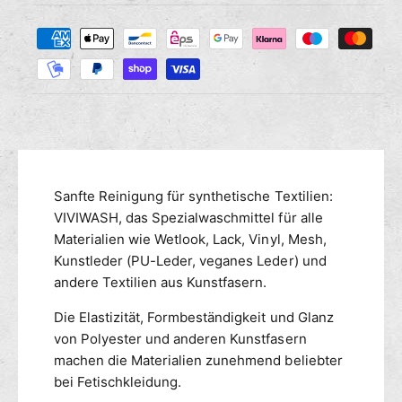
e
e
s
Z
M
r
a
e
e
n
h
d
g
i
l
e
e
u
f
M
n
ü
e
g
r
n
s
V
g
m
Sanfte Reinigung für synthetische Textilien:
I
e
V
e
VIVIWASH, das Spezialwaschmittel für alle
f
I
ü
t
Materialien wie Wetlook, Lack, Vinyl, Mesh,
W
r
h
Kunstleder (PU-Leder, veganes Leder) und
A
V
o
andere Textilien aus Kunstfasern.
S
I
d
H
V
Die Elastizität, Formbeständigkeit und Glanz
e
P
I
von Polyester und anderen Kunstfasern
n
V
W
machen die Materialien zunehmend beliebter
C
A
bei Fetischkleidung.
u
S