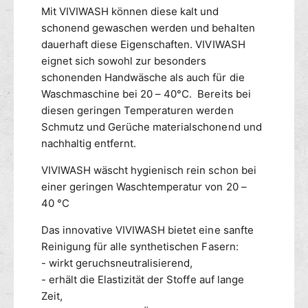
n
H
Mit VIVIWASH können diese kalt und
d
P
schonend gewaschen werden und behalten
W
V
dauerhaft diese Eigenschaften. VIVIWASH
e
C
t
eignet sich sowohl zur besonders
u
l
n
schonenden Handwäsche als auch für die
o
d
Waschmaschine bei 20 – 40°C. Bereits bei
o
W
diesen geringen Temperaturen werden
k
e
Schmutz und Gerüche materialschonend und
R
t
nachhaltig entfernt.
e
l
i
o
VIVIWASH wäscht hygienisch rein schon bei
n
o
einer geringen Waschtemperatur von 20 –
i
k
40 °C
g
R
e
e
Das innovative VIVIWASH bietet eine sanfte
r
i
Reinigung für alle synthetischen Fasern:
5
n
0
- wirkt geruchsneutralisierend,
i
0
g
- erhält die Elastizität der Stoffe auf lange
e
Zeit,
r