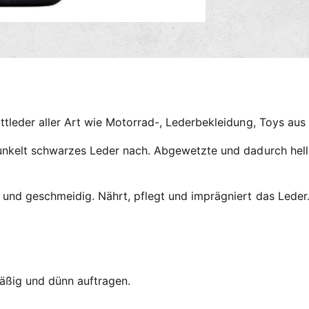
g
s
m
e
t
h
o
attleder aller Art wie Motorrad-, Lederbekleidung, Toys aus
d
e
 dunkelt schwarzes Leder nach. Abgewetzte und dadurch he
n
h und geschmeidig. Nährt, pflegt und imprägniert das Leder
äßig und dünn auftragen.