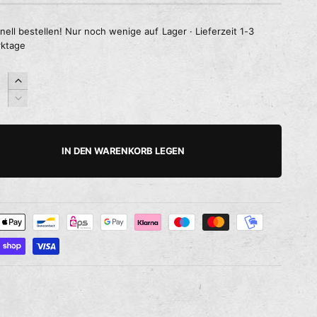
nell bestellen! Nur noch wenige auf Lager · Lieferzeit 1-3
ktage
E
r
V
h
e
ö
r
h
r
IN DEN WARENKORB LEGEN
e
i
d
n
i
g
e
e
M
r
e
e
n
d
g
i
e
e
f
M
ü
e