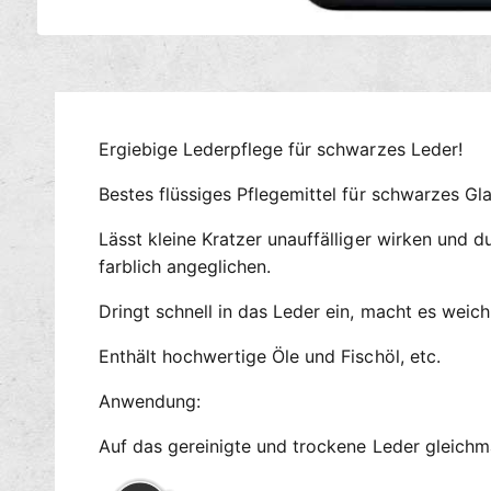
M
e
d
i
e
n
1
Ergiebige Lederpflege für schwarzes Leder!
i
n
Bestes flüssiges Pflegemittel für schwarzes Gl
M
o
d
Lässt kleine Kratzer unauffälliger wirken und
a
l
farblich angeglichen.
ö
f
f
Dringt schnell in das Leder ein, macht es weic
n
e
Enthält hochwertige Öle und Fischöl, etc.
n
Anwendung:
Auf das gereinigte und trockene Leder gleichm