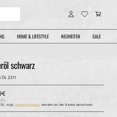
n
r
l
e
o
n
g
k
g
o
e
r
UNG
HOME & LIFESTYLE
NEUHEITEN
SALE
n
b
röl schwarz
ÖL 2211
9€
2 L
P
St. zzgl.
Versandkosten
, werden an der Kasse berechnet
R
O