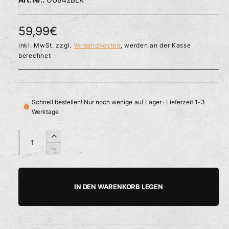
l
ö
r
f
f
f
N
59,99€
n
ü
e
o
inkl. MwSt. zzgl.
Versandkosten
, werden an der Kasse
g
n
berechnet
b
r
a
m
r
a
Schnell bestellen! Nur noch wenige auf Lager · Lieferzeit 1-3
Werktage
l
e
A
A
E
n
n
r
r
V
z
z
h
e
P
a
a
ö
r
h
h
h
r
r
IN DEN WARENKORB LEGEN
e
i
l
l
e
d
n
i
g
i
e
e