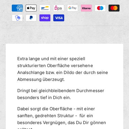
Z
M
s
r
a
e
e
n
h
d
g
i
l
e
e
u
f
M
n
ü
e
g
r
n
s
O
g
m
Extra lange und mit einer speziell
U
e
C
e
strukturierten Oberfläche versehene
f
H
ü
t
Analschlange bzw. ein Dildo der durch seine
A
r
h
Abmessung überzeugt.
n
O
o
a
U
Dringt bei gleichbleibendem Durchmesser
d
l
C
besonders tief in Dich ein.
e
s
H
n
c
A
Dabei sorgt die Oberfläche - mit einer
h
n
sanften, gedrehten Struktur - für ein
l
a
besonderes Vergnügen, das Du Dir gönnen
a
l