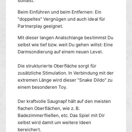
solltest.
n
s
g
c
Beim Einführen und beim Entfernen: Ein
e
h
"doppeltes" Vergnügen und auch ideal für
S
l
Partnerplay geeignet.
W
a
I
n
Mit dieser langen Analschlange bestimmst Du
R
g
selbst wie tief bzw. weit Du gehen willst: Eine
L
e
Darmsondierung auf einem neuen Level.
E
S
D
W
5
I
Die strukturierte Oberfläche sorgt für
0
R
zusätzliche Stimulation. In Verbindung mit der
c
L
extremen Länge wird dieser "Snake Dildo" zu
m
E
einem besonderen Toy.
D
5
Der kraftvolle Saugnapf hält auf den meisten
0
flachen Oberflächen, wie z. B.
c
m
Badezimmerfließen, etc. Das Spiel mit Dir
selbst wird damit um weitere Ideen
bereichert.