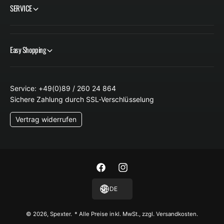
SERVICE
z
Easy Shopping
Service: +49(0)89 / 260 24 864
Sichere Zahlung durch SSL-Verschlüsselung
Vertrag widerrufen
F
I
a
n
DE
c
s
e
t
© 2026,
Spexter
.
* Alle Preise inkl. MwSt., zzgl. Versandkosten.
b
a