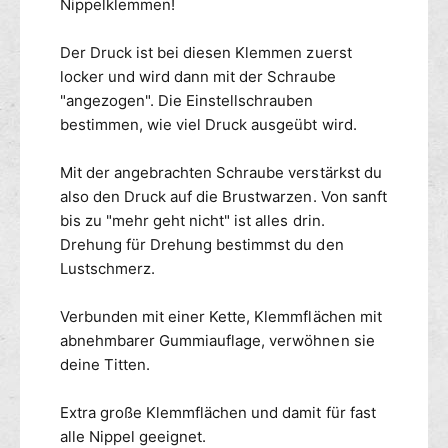
P
Nippelklemmen!
E
S
C
-
L
Der Druck ist bei diesen Klemmen zuerst
B
A
locker und wird dann mit der Schraube
r
M
"angezogen". Die Einstellschrauben
u
P
bestimmen, wie viel Druck ausgeübt wird.
s
S
t
-
w
Mit der angebrachten Schraube verstärkst du
B
a
also den Druck auf die Brustwarzen. Von sanft
r
r
u
bis zu "mehr geht nicht" ist alles drin.
z
s
Drehung für Drehung bestimmst du den
e
t
Lustschmerz.
n
w
k
a
Verbunden mit einer Kette, Klemmflächen mit
l
r
e
abnehmbarer Gummiauflage, verwöhnen sie
z
m
deine Titten.
e
m
n
e
k
Extra große Klemmflächen und damit für fast
n
l
alle Nippel geeignet.
e