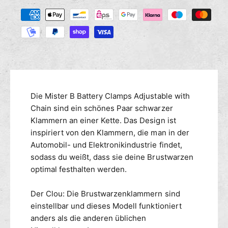
e
Z
i
e
M
r
a
s
e
e
h
n
d
l
g
i
u
e
e
n
f
M
g
ü
e
r
s
n
Die Mister B Battery Clamps Adjustable with
B
g
m
Chain sind ein schönes Paar schwarzer
A
e
e
Klammern an einer Kette. Das Design ist
T
f
t
inspiriert von den Klammern, die man in der
T
ü
h
E
Automobil- und Elektronikindustrie findet,
r
o
R
sodass du weißt, dass sie deine Brustwarzen
B
d
I
A
optimal festhalten werden.
E
e
T
C
T
n
Der Clou: Die Brustwarzenklammern sind
L
E
einstellbar und dieses Modell funktioniert
A
R
anders als die anderen üblichen
M
I