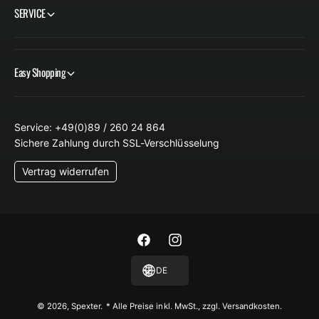
SERVICE
Easy Shopping
Service: +49(0)89 / 260 24 864
Sichere Zahlung durch SSL-Verschlüsselung
Vertrag widerrufen
F
I
a
n
DE
c
s
e
t
© 2026,
Spexter
.
* Alle Preise inkl. MwSt., zzgl. Versandkosten.
b
a