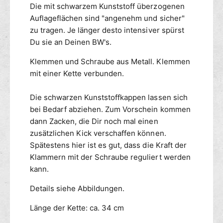
Die mit schwarzem Kunststoff überzogenen
m
e
m
Auflageflächen sind "angenehm und sicher"
n
e
zu tragen. Je länger desto intensiver spürst
k
n
l
Du sie an Deinen BW's.
k
e
u
Klemmen und Schraube aus Metall. Klemmen
m
r
m
mit einer Kette verbunden.
z
e
m
n
Die schwarzen Kunststoffkappen lassen sich
i
k
bei Bedarf abziehen. Zum Vorschein kommen
t
u
dann Zacken, die Dir noch mal einen
K
r
e
zusätzlichen Kick verschaffen können.
z
t
Spätestens hier ist es gut, dass die Kraft der
m
t
i
Klammern mit der Schraube reguliert werden
e
t
kann.
K
e
Details siehe Abbildungen.
t
Länge der Kette: ca. 34 cm
t
e