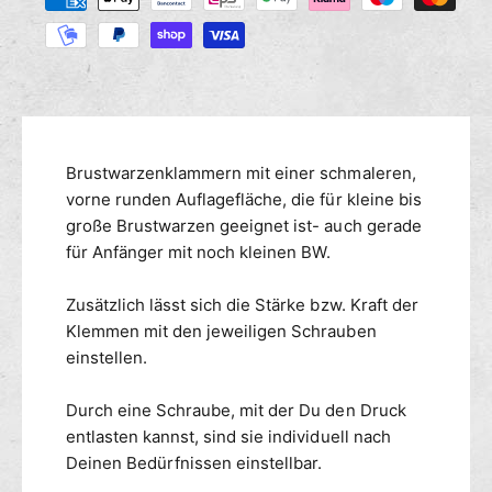
M
r
a
s
e
e
h
n
d
l
g
i
u
e
e
n
f
M
g
ü
e
r
s
n
Brustwarzenklammern mit einer schmaleren,
B
g
m
vorne runden Auflagefläche, die für kleine bis
r
e
e
große Brustwarzen geeignet ist- auch gerade
u
f
t
für Anfänger mit noch kleinen BW.
s
ü
h
t
r
o
w
Zusätzlich lässt sich die Stärke bzw. Kraft der
B
d
a
r
Klemmen mit den jeweiligen Schrauben
r
e
u
einstellen.
z
s
n
e
t
Durch eine Schraube, mit der Du den Druck
n
w
entlasten kannst, sind sie individuell nach
k
a
l
Deinen Bedürfnissen einstellbar.
r
e
z