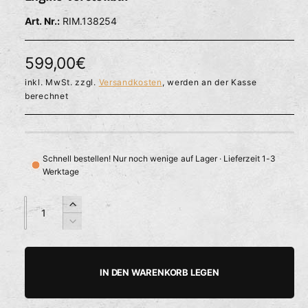
l
ö
r
RIM.138254
f
f
f
n
ü
e
N
599,00€
g
n
b
o
inkl. MwSt. zzgl.
Versandkosten
, werden an der Kasse
berechnet
a
r
r
m
a
Schnell bestellen! Nur noch wenige auf Lager · Lieferzeit 1-3
Werktage
l
e
A
A
E
n
n
r
r
V
z
z
h
e
P
a
a
ö
r
h
h
h
r
r
IN DEN WARENKORB LEGEN
e
i
l
l
e
d
n