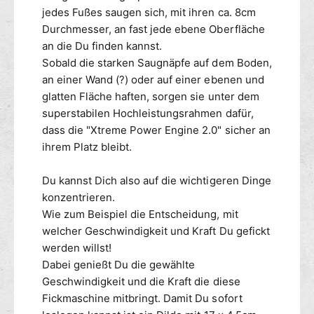
S
jedes Fußes saugen sich, mit ihren ca. 8cm
B
C
R
Durchmesser, an fast jede ebene Oberfläche
H
U
I
an die Du finden kannst.
T
N
Sobald die starken Saugnäpfe auf dem Boden,
U
E
an einer Wand (?) oder auf einer ebenen und
S
B
glatten Fläche haften, sorgen sie unter dem
X
R
superstabilen Hochleistungsrahmen dafür,
t
U
dass die "Xtreme Power Engine 2.0" sicher an
r
T
e
ihrem Platz bleibt.
U
m
S
e
X
Du kannst Dich also auf die wichtigeren Dinge
P
t
konzentrieren.
o
r
Wie zum Beispiel die Entscheidung, mit
w
e
welcher Geschwindigkeit und Kraft Du gefickt
e
m
werden willst!
r
e
E
Dabei genießt Du die gewählte
P
n
o
Geschwindigkeit und die Kraft die diese
g
w
Fickmaschine mitbringt. Damit Du sofort
i
e