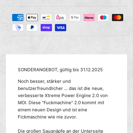
i
g
i
e
e
Z
M
s
r
a
e
e
n
h
d
g
i
l
e
e
u
f
M
n
ü
e
g
r
n
s
F
g
m
SONDERANGEBOT, gültig bis 31.12.2025
I
e
C
e
f
Noch besser, stärker und
K
ü
t
benutzerfreundlicher … das ist die neue,
M
r
h
A
verbesserte Xtreme Power Engine 2.0 von
F
o
S
I
MOI. Diese "Fuckmachine" 2.0 kommt mit
d
C
C
einem neuen Design und ist eine
e
H
K
Fickmaschine wie nie zuvor.
n
I
M
N
A
Die großen Saugnäpfe an der Unterseite
E