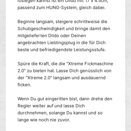
loslegen kannst ist ein Dildo mit 17 x 4.5cm,
n
r
passend zum HUNG-System, gleich dabei.
e
E
v
n
Beginne langsam, steigere schrittweise die
e
g
r
Schubgeschwindigkeit und bringe damit den
i
s
n
mitgelieferten Dildo oder Deinen
t
e
angebrachten Lieblingsplug in die für Dich
e
v
beste und befriedigendste Leistungsstufe.
l
e
l
r
Spüre die Kraft, die die "Xtreme Fickmaschine
b
s
2.0" zu bieten hat. Lasse Dich genüsslich von
a
t
r
der "Xtreme 2.0" langsam und ausdauernd
e
l
ficken.
l
b
Wenn Du gut eingeritten bist, dann drehe den
a
Regler weiter auf und lasse Dich
r
durchnehmen, solange Du kannst und so
lange wie noch nie zuvor.