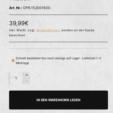
l
ö
r
OPR.152001600
f
f
f
n
ü
e
N
39,99€
g
n
b
o
inkl. MwSt. zzgl.
Versandkosten
, werden an der Kasse
berechnet
a
r
r
m
a
Schnell bestellen! Nur noch wenige auf Lager · Lieferzeit 1-3
Werktage
l
e
A
A
E
n
n
r
r
V
z
z
h
e
P
a
a
ö
r
h
h
h
r
r
IN DEN WARENKORB LEGEN
e
i
l
l
e
d
n