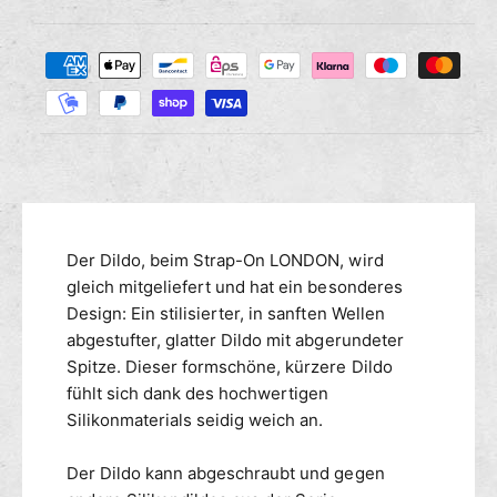
i
g
i
e
e
Z
M
s
r
a
e
e
n
h
d
g
i
l
e
e
u
f
M
n
ü
e
g
r
n
s
S
g
m
Der Dildo, beim Strap-On LONDON, wird
i
e
l
e
gleich mitgeliefert und hat ein besonderes
f
i
ü
t
Design: Ein stilisierter, in sanften Wellen
k
r
h
abgestufter, glatter Dildo mit abgerundeter
o
S
o
Spitze. Dieser formschöne, kürzere Dildo
n
i
d
fühlt sich dank des hochwertigen
S
l
e
Silikonmaterials seidig weich an.
T
i
n
R
k
A
Der Dildo kann abgeschraubt und gegen
o
P