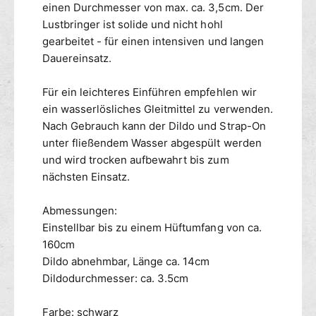
einen Durchmesser von max. ca. 3,5cm. Der
.
o
5
Lustbringer ist solide und nicht hohl
1
c
4
gearbeitet - für einen intensiven und langen
m
x
Dauereinsatz.
3
.
Für ein leichteres Einführen empfehlen wir
5
ein wasserlösliches Gleitmittel zu verwenden.
c
Nach Gebrauch kann der Dildo und Strap-On
m
unter fließendem Wasser abgespült werden
und wird trocken aufbewahrt bis zum
nächsten Einsatz.
Abmessungen:
Einstellbar bis zu einem Hüftumfang von ca.
160cm
Dildo abnehmbar, Länge ca. 14cm
Dildodurchmesser: ca. 3.5cm
Farbe: schwarz