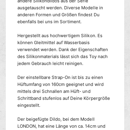
n
andere Silikondildos aus der Serie
-
S
ausgetauscht werden. Diverse Modelle in
O
T
anderen Formen und Größen findest Du
N
R
ebenfalls bei uns im Sortiment.
L
A
O
P
Hergestellt aus hochwertigem Silikon. Es
N
-
D
können Gleitmittel auf Wasserbasis
O
O
N
verwendet werden. Dank der Eigenschaften
N
L
des Silikonmaterials lässt sich das Toy nach
m
O
jedem Gebrauch leicht reinigen.
i
N
t
D
Der einstellbare Strap-On ist bis zu einen
D
O
Hüftumfang von 160cm geeignet und wird
i
N
l
mittels drei Schnallen am Hüft- und
m
d
i
Schrittband stufenlos auf Deine Körpergröße
o
t
eingestellt.
1
D
4
i
Der beigefügte Dildo, bei dem Modell
x
l
LONDON, hat eine Länge von ca. 14cm und
3
d