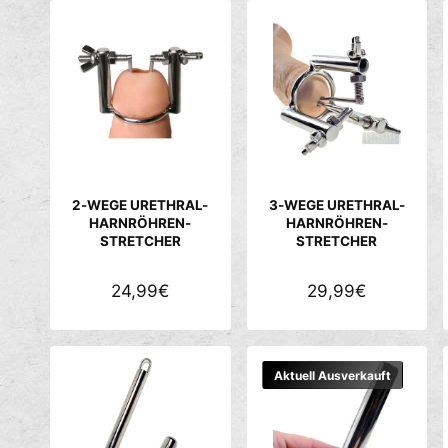
2-WEGE URETHRAL-
3-WEGE URETHRAL-
HARNRÖHREN-
HARNRÖHREN-
STRETCHER
STRETCHER
N
24,99€
N
29,99€
O
O
R
R
M
M
Aktuell Ausverkauft
A
A
L
L
E
E