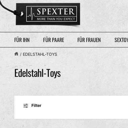
U
M
I
N
H
A
L
T
FÜR IHN
FÜR PAARE
FÜR FRAUEN
SEXTO
/
EDELSTAHL-TOYS
Edelstahl-Toys
Filter