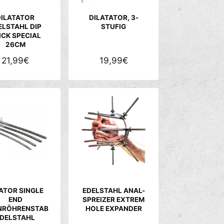
E
E
DILATATOR
DILATATOR, 3-
I
I
ELSTAHL DIP
STUFIG
ICK SPECIAL
S
S
26CM
N
21,99€
N
19,99€
O
O
R
R
M
M
A
A
L
L
E
E
R
R
P
P
R
R
E
E
ATOR SINGLE
EDELSTAHL ANAL-
I
I
END
SPREIZER EXTREM
NRÖHRENSTAB
HOLE EXPANDER
S
S
DELSTAHL