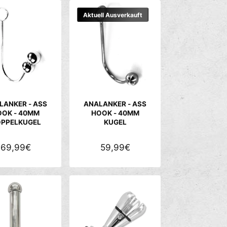
t
i
Aktuell Ausverkauft
e
r
e
n
n
a
c
h
LANKER - ASS
ANALANKER - ASS
:
OOK - 40MM
HOOK - 40MM
PPELKUGEL
KUGEL
N
69,99€
N
59,99€
O
O
R
R
M
M
A
A
L
L
E
E