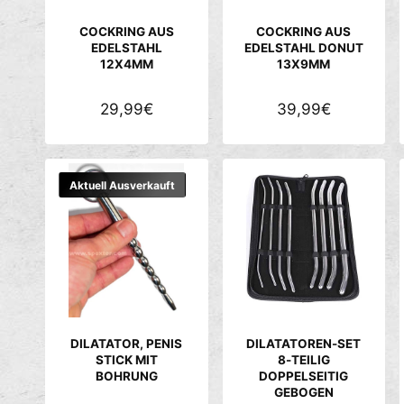
E
E
COCKRING AUS
COCKRING AUS
I
I
EDELSTAHL
EDELSTAHL DONUT
12X4MM
13X9MM
S
S
N
29,99€
N
39,99€
O
O
R
R
M
M
Aktuell Ausverkauft
A
A
L
L
E
E
R
R
P
P
R
R
E
E
DILATATOR, PENIS
DILATATOREN-SET
I
I
STICK MIT
8-TEILIG
BOHRUNG
DOPPELSEITIG
S
S
GEBOGEN