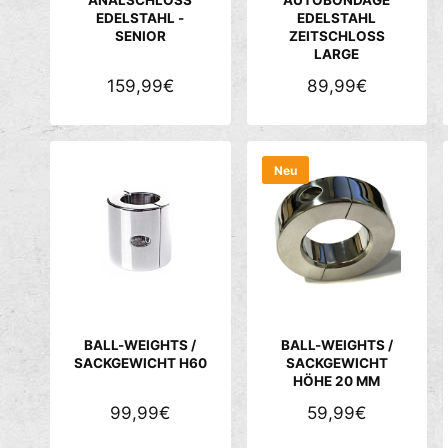
I
I
EDELSTAHL -
EDELSTAHL
SENIOR
ZEITSCHLOSS
S
S
LARGE
N
159,99€
N
89,99€
O
O
R
R
M
M
Neu
A
A
L
L
E
E
R
R
P
P
R
R
E
E
BALL-WEIGHTS /
BALL-WEIGHTS /
I
I
SACKGEWICHT H60
SACKGEWICHT
HÖHE 20 MM
S
S
N
99,99€
N
59,99€
O
O