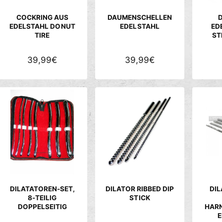
E
E
I
COCKRING AUS
DAUMENSCHELLEN
I
EDELSTAHL DONUT
EDELSTAHL
ED
S
TIRE
ST
S
N
39,99€
N
39,99€
O
O
R
R
M
M
A
A
L
L
E
E
R
R
P
P
R
R
E
E
DILATATOREN-SET,
DILATOR RIBBED DIP
DIL
I
I
8-TEILIG
STICK
DOPPELSEITIG
HAR
S
S
E