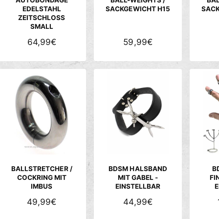
I
I
EDELSTAHL
SACKGEWICHT H15
SACK
ZEITSCHLOSS
S
S
SMALL
N
64,99€
N
59,99€
O
O
R
R
M
M
A
A
L
L
E
E
R
R
P
P
R
R
E
E
BALLSTRETCHER /
BDSM HALSBAND
B
I
I
COCKRING MIT
MIT GABEL -
FI
IMBUS
EINSTELLBAR
E
S
S
N
49,99€
N
44,99€
O
O