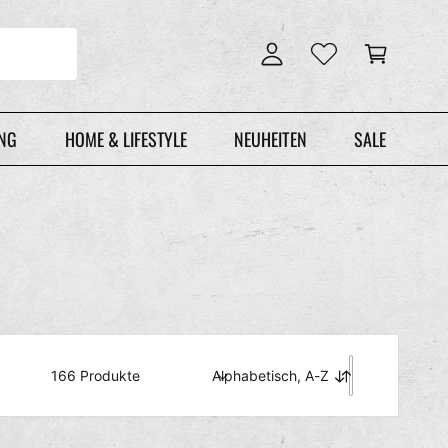
n
r
l
e
o
n
g
k
g
o
e
r
UNG
HOME & LIFESTYLE
NEUHEITEN
SALE
n
b
166 Produkte
Alphabetisch, A-Z
S
o
r