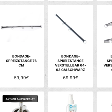
R
R
M
M
A
A
L
L
E
E
R
R
P
P
R
R
E
E
BONDAGE-
BONDAGE-
I
I
SPREIZSTANGE 76
SPREIZSTANGE
SP
CM
VERSTELLBAR 64-
VER
S
S
93 CM SCHWARZ
N
59,99€
N
69,99€
O
O
R
R
M
M
Aktuell Ausverkauft
A
A
L
L