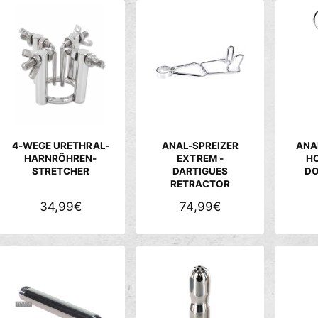
c
h
ä
f
t
4-WEGE URETHRAL-
ANAL-SPREIZER
ANA
HARNRÖHREN-
EXTREM -
H
STRETCHER
DARTIGUES
DO
RETRACTOR
N
34,99€
N
74,99€
O
O
R
R
M
M
A
A
L
L
E
E