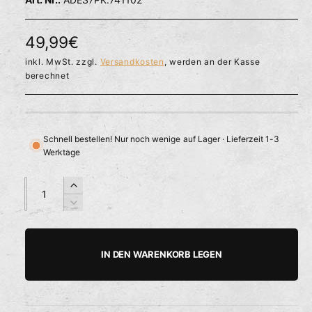
l
ö
r
f
f
f
N
49,99€
n
ü
e
o
inkl. MwSt. zzgl.
Versandkosten
, werden an der Kasse
g
n
berechnet
b
r
a
m
r
a
Schnell bestellen! Nur noch wenige auf Lager · Lieferzeit 1-3
Werktage
l
e
A
A
E
n
n
r
r
V
z
z
h
e
P
a
a
ö
r
h
h
h
r
r
IN DEN WARENKORB LEGEN
e
i
l
l
e
d
n
i
g
i
e
e