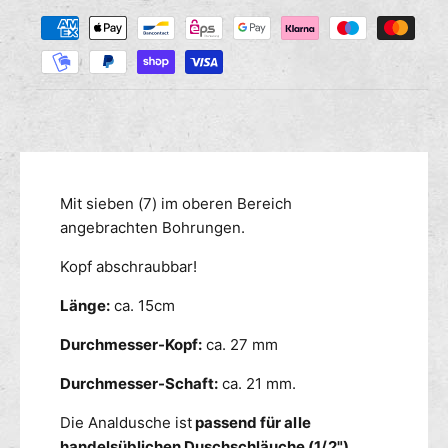
Z
M
s
r
a
e
e
n
h
d
g
i
l
e
e
u
f
M
n
ü
e
g
r
n
s
A
g
m
Mit sieben (7) im oberen Bereich
n
e
a
e
angebrachten Bohrungen.
f
l
ü
t
Kopf abschraubbar!
d
r
h
u
A
o
Länge:
ca. 15cm
s
n
d
c
a
Durchmesser-Kopf:
ca. 27 mm
e
h
l
n
e
d
Durchmesser-Schaft:
ca. 21 mm.
m
u
i
s
Die Analdusche ist
passend für alle
t
c
handelsüblichen Duschschläuche (1/2").