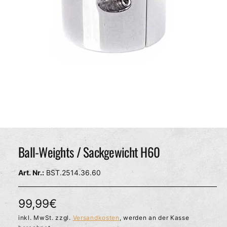
c
h
ä
f
t
M
e
d
Ball-Weights / Sackgewicht H60
i
e
n
BST.2514.36.60
1
i
n
M
N
99,99€
o
d
o
inkl. MwSt. zzgl.
Versandkosten
, werden an der Kasse
a