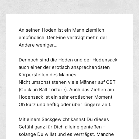
u
f
M
n
ü
e
g
r
n
s
B
g
m
An seinen Hoden ist ein Mann ziemlich
a
e
l
e
empfindlich. Der Eine verträgt mehr, der
f
l
ü
t
Andere weniger…
-
r
h
W
B
o
Dennoch sind die Hoden und der Hodensack
e
a
d
auch einer der erotisch ansprechendsten
i
l
e
Körperstellen des Mannes.
g
l
n
Nicht umsonst stehen viele Männer auf CBT
h
-
t
(Cock an Ball Torture). Auch das Ziehen am
W
s
e
Hodensack ist ein sehr erotischer Moment.
/
i
Ob kurz und heftig oder über längere Zeit.
S
g
a
h
Mit einem Sackgewicht kannst Du dieses
c
t
Gefühl ganz für Dich alleine genießen –
k
s
solange Du willst und es verträgst. Manche
g
/