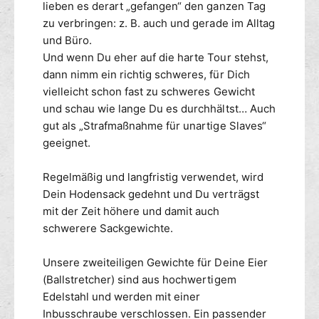
e
lieben es derart „gefangen“ den ganzen Tag
S
w
a
zu verbringen: z. B. auch und gerade im Alltag
i
c
und Büro.
c
k
Und wenn Du eher auf die harte Tour stehst,
h
g
dann nimm ein richtig schweres, für Dich
t
e
vielleicht schon fast zu schweres Gewicht
H
w
und schau wie lange Du es durchhältst… Auch
6
i
0
gut als „Strafmaßnahme für unartige Slaves“
c
h
geeignet.
t
H
Regelmäßig und langfristig verwendet, wird
6
Dein Hodensack gedehnt und Du verträgst
0
mit der Zeit höhere und damit auch
schwerere Sackgewichte.
Unsere zweiteiligen Gewichte für Deine Eier
(Ballstretcher) sind aus hochwertigem
Edelstahl und werden mit einer
Inbusschraube verschlossen. Ein passender