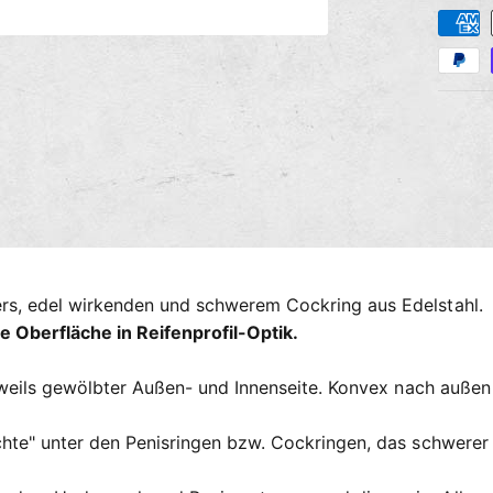
Z
a
M
e
h
d
i
l
e
u
n
2
n
i
n
g
M
s
o
d
m
a
l
e
ö
t
f
s, edel wirkenden und schwerem Cockring aus Edelstahl.
f
h
n
e Oberfläche in Reifenprofil-Optik.
e
o
n
d
jeweils gewölbter Außen- und Innenseite. Konvex nach auße
e
n
te" unter den Penisringen bzw. Cockringen, das schwerer al