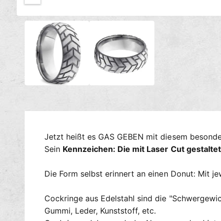
c
M
h
1
/
von
2
e
t
d
i
v
e
e
n
1
r
i
n
f
M
ü
o
d
g
a
l
b
ö
a
f
Jetzt heißt es GAS GEBEN mit diesem besonder
f
r
n
Sein
Kennzeichen: Die mit Laser Cut gestaltet
e
n
Die Form selbst erinnert an einen Donut: Mit 
Cockringe aus Edelstahl sind die "Schwergewich
Gummi, Leder, Kunststoff, etc.