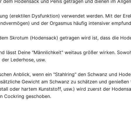
r dem Hodensack und Penis getragen und dienen im Allgeme
ung (erektilen Dysfunktion) verwendet werden. Mit der Erekt
tandvermögen) und der Orgasmus häufig intensiver empfund
r dem Skrotum (Hodensack) getragen wird ist, dass die Hod
nd lässt Deine "Männlichkeit" weitaus größer wirken. Sowoh
, der Lederhose, usw.
schen Anblick, wenn ein "Stahlring" den Schwanz und Hod
 zusätzliche Gewicht am Schwanz zu schätzen und genießen 
etall oder hartem Kunststoff, usw.) wird zuerst der Hodens
den Cockring geschoben.