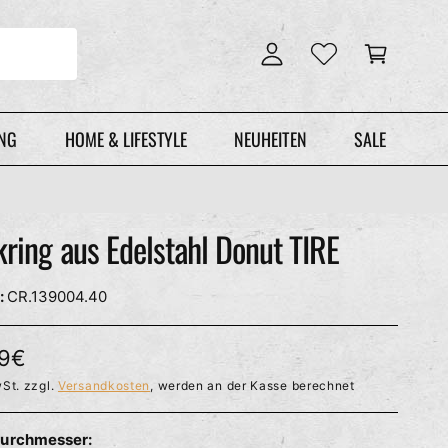
n
r
l
e
o
n
g
k
g
o
e
r
UNG
HOME & LIFESTYLE
NEUHEITEN
SALE
n
b
ring aus Edelstahl Donut TIRE
CR.139004.40
99€
St. zzgl.
Versandkosten
, werden an der Kasse berechnet
durchmesser: