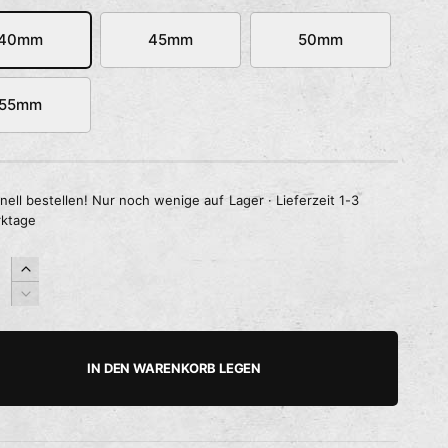
40mm
45mm
50mm
55mm
nell bestellen! Nur noch wenige auf Lager · Lieferzeit 1-3
ktage
E
r
V
h
e
ö
r
h
r
IN DEN WARENKORB LEGEN
e
i
d
n
i
g
e