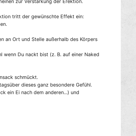
inen zur Verstärkung der Erektion.
e
a
l
u
s
ion tritt der gewünschte Effekt ein:
s
t
E
en.
a
d
h
e
en an Ort und Stelle außerhalb des Körpers
l
l
D
s
l wenn Du nackt bist (z. B. auf einer Naked
o
t
n
a
u
h
t
l
ensack schmückt.
T
D
tagsüber dieses ganz besondere Gefühl.
I
o
ack ein Ei nach dem anderen...) und
R
n
E
u
t
T
I
R
E