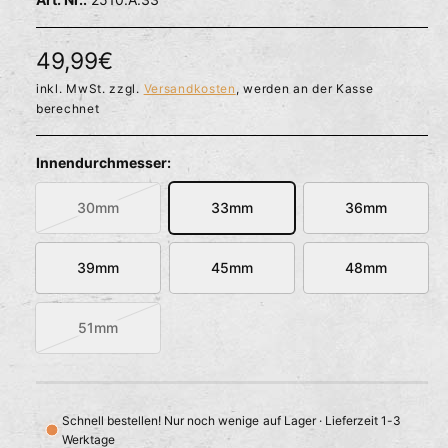
l
ö
r
f
f
f
N
49,99€
n
ü
e
o
inkl. MwSt. zzgl.
Versandkosten
, werden an der Kasse
g
n
berechnet
b
r
a
m
Innendurchmesser:
r
a
30mm
33mm
36mm
V
l
a
e
r
39mm
45mm
48mm
i
r
a
n
51mm
P
V
t
a
r
e
r
a
e
i
u
Schnell bestellen! Nur noch wenige auf Lager · Lieferzeit 1-3
a
i
s
Werktage
n