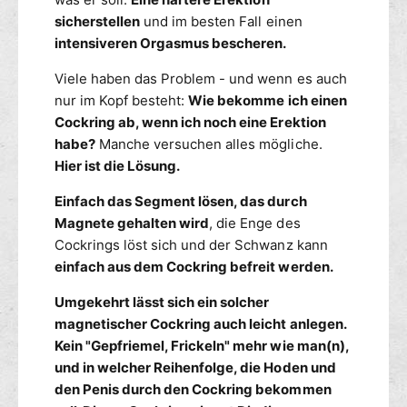
f
f
h
k
ü
t
sicherstellen
und im besten Fall einen
ü
t
r
r
h
intensiveren Orgasmus bescheren.
g
v
i
C
b
o
e
n
o
Viele haben das Problem - und wenn es auch
a
d
r
g
c
nur im Kopf besteht:
Wie bekomme ich einen
r
e
-
f
k
Cockring ab, wenn ich noch eine Erektion
n
B
ü
r
habe?
Manche versuchen alles mögliche.
a
g
i
Hier ist die Lösung.
l
b
n
l
g
a
Einfach das Segment lösen, das durch
s
-
r
Magnete gehalten wird
, die Enge des
t
B
Cockrings löst sich und der Schwanz kann
r
a
e
einfach aus dem Cockring befreit werden.
l
t
l
Umgekehrt lässt sich ein solcher
c
s
h
magnetischer Cockring auch leicht anlegen.
t
e
r
Kein "Gepfriemel, Frickeln" mehr wie man(n),
r
e
und in welcher Reihenfolge, die Hoden und
M
t
den Penis durch den Cockring bekommen
A
c