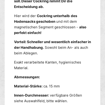
soll. Dieser Cockring nimmt Dir die
G
h
Entscheidung ab.
N
e
E
r
Hier wird der
Cockring unterhalb des
T
M
Hodensacks geschoben
und mit dem
I
A
magnetischen Segment geschlossen -
also
S
G
C
perfekt einfach!
N
H
E
Vorteil: Schneller und wesentlich einfacher in
T
der Handhabung.
Sowohl beim An- als auch
I
S
beim Ablegen.
C
Exakt verarbeitete Kanten, hygienisches
H
Material.
Abmessungen:
Material-Stärke:
ca. 15 mm
Innen-Durchmesser:
verfügbare Größen
siehe Auswahlfeld, bitte wählen.