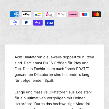
i
g
i
e
e
Z
M
s
r
a
e
e
n
h
d
g
i
l
e
e
u
f
M
n
ü
e
g
r
n
s
D
g
m
Acht Dilatatoren die jeweils doppelt zu nutzen
i
e
l
e
sind. Damit hast Du 16 Größen für Play und
f
a
ü
t
Fun. Die in Fachkreisen auch "nach PRATT"
t
r
h
genannten Dilatatoren sind besonders lang
a
D
o
für tiefgehenden Spaß.
t
i
d
o
l
e
Lange und massive Dilatatoren aus Edelstahl
r
a
n
für ein ultimativen Vergnügen mit Deiner
e
t
n
Harnröhre. Durch das hochwertige Material
a
-