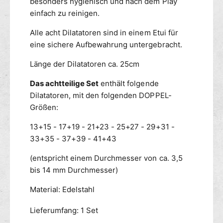
t
besonders hygienisch und nach dem Play
S
o
einfach zu reinigen.
E
r
T
e
Alle acht Dilatatoren sind in einem Etui für
8
n
eine sichere Aufbewahrung untergebracht.
-
-
t
S
Länge der Dilatatoren ca. 25cm
e
E
i
Das achtteilige Set
enthält folgende
T
l
8
Dilatatoren, mit den folgenden DOPPEL-
i
-
Größen:
g
t
D
e
13+15 - 17+19 - 21+23 - 25+27 - 29+31 -
O
i
33+35 - 37+39 - 41+43
P
l
P
i
(entspricht einem Durchmesser von ca. 3,5
E
g
bis 14 mm Durchmesser)
L
D
S
O
Material: Edelstahl
E
P
I
P
Lieferumfang: 1 Set
T
E