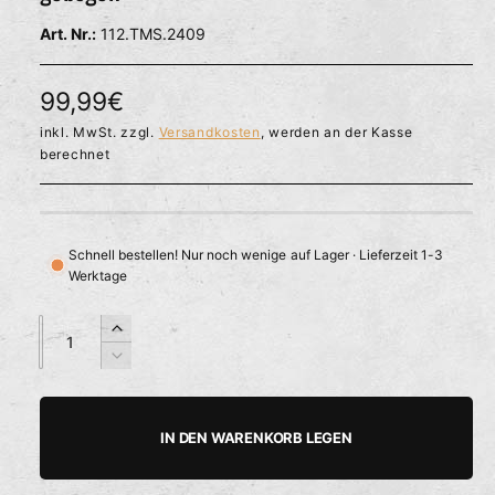
l
ö
r
112.TMS.2409
f
f
f
n
ü
e
N
99,99€
g
n
b
o
inkl. MwSt. zzgl.
Versandkosten
, werden an der Kasse
berechnet
a
r
r
m
a
Schnell bestellen! Nur noch wenige auf Lager · Lieferzeit 1-3
Werktage
l
e
A
A
E
n
n
r
r
V
z
z
h
e
P
a
a
ö
r
h
h
h
r
r
IN DEN WARENKORB LEGEN
e
i
l
l
e
d
n