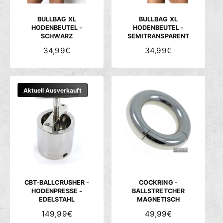
I
I
S
S
BULLBAG XL
BULLBAG XL
HODENBEUTEL -
HODENBEUTEL -
SCHWARZ
SEMITRANSPARENT
N
34,99€
N
34,99€
O
O
R
R
M
M
Aktuell Ausverkauft
A
A
L
L
E
E
R
R
P
P
R
R
E
E
I
I
S
S
CBT-BALLCRUSHER -
COCKRING -
HODENPRESSE -
BALLSTRETCHER
EDELSTAHL
MAGNETISCH
N
149,99€
N
49,99€