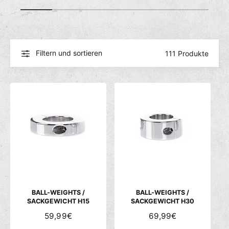
c
1
/
von
5
h
ä
f
Filtern und sortieren
111 Produkte
t
BALL-WEIGHTS /
BALL-WEIGHTS /
SACKGEWICHT H15
SACKGEWICHT H30
N
59,99€
N
69,99€
O
O