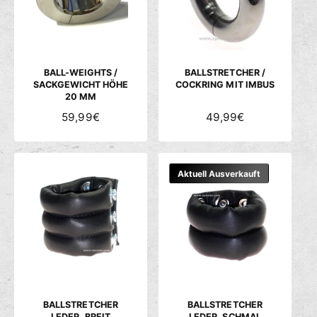
P
P
R
R
E
E
I
I
S
S
BALL-WEIGHTS /
BALLSTRETCHER /
SACKGEWICHT HÖHE
COCKRING MIT IMBUS
20 MM
N
59,99€
N
49,99€
O
O
R
R
M
M
Aktuell Ausverkauft
A
A
L
L
E
E
R
R
P
P
R
R
E
E
I
I
S
S
BALLSTRETCHER
BALLSTRETCHER
LEDER, BREIT
LEDER, SCHMAL