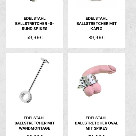
E
E
I
I
S
S
EDELSTAHL
EDELSTAHL
BALLSTRETCHER -S-
BALLSTRETCHER MIT
RUND SPIKES
KÄFIG
N
59,99€
N
89,99€
O
O
R
R
M
M
A
A
L
L
E
E
R
R
P
P
R
R
E
E
I
I
S
S
EDELSTAHL
EDELSTAHL
BALLSTRETCHER MIT
BALLSTRETCHER OVAL
WANDMONTAGE
MIT SPIKES