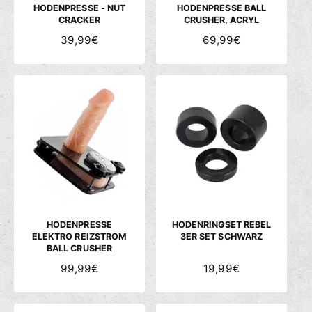
S
S
HODENPRESSE - NUT
HODENPRESSE BALL
CRACKER
CRUSHER, ACRYL
N
39,99€
N
69,99€
O
O
R
R
M
M
A
A
L
L
E
E
R
R
P
P
R
R
E
E
I
I
S
S
HODENPRESSE
HODENRINGSET REBEL
ELEKTRO REIZSTROM
3ER SET SCHWARZ
BALL CRUSHER
N
99,99€
N
19,99€
O
O
R
R