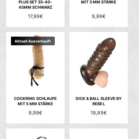
PLUS SET 35-40-
MIT 3 MM STÄRKE
45MM SCHWARZ
N
17,99€
N
9,99€
O
O
R
R
M
M
Aktuell Ausverkauft
A
A
L
L
E
E
R
R
P
P
R
R
E
E
I
I
S
S
COCKRING SCHLAUFE
DICK & BALL SLEEVE BY
MIT 5 MM STÄRKE
REBEL
N
9,99€
N
19,99€
O
O
R
R
M
M