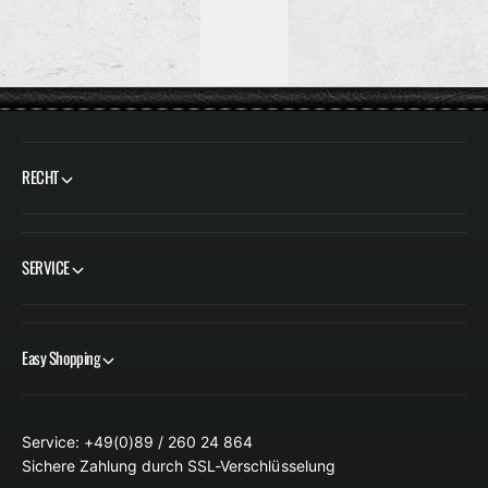
P
P
R
R
E
E
I
I
S
S
RECHT
SERVICE
Easy Shopping
Service: +49(0)89 / 260 24 864
Sichere Zahlung durch SSL-Verschlüsselung