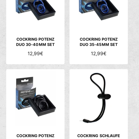
R
R
P
P
R
R
E
E
I
I
S
S
COCKRING POTENZ
COCKRING POTENZ
DUO 30-40MM SET
DUO 35-45MM SET
N
12,99€
N
12,99€
O
O
R
R
M
M
A
A
L
L
E
E
R
R
P
P
R
R
E
E
I
I
S
S
COCKRING POTENZ
COCKRING SCHLAUFE