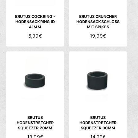
E
E
I
I
S
S
BRUTUS COCKRING -
BRUTUS CRUNCHER
HODENSACKRING ID
HODENSACKSCHLOSS
41MM
MIT SPIKES
N
6,99€
N
19,99€
O
O
R
R
M
M
A
A
L
L
E
E
R
R
P
P
R
R
E
E
I
I
S
S
BRUTUS
BRUTUS
HODENSTRETCHER
HODENSTRETCHER
SQUEEZER 20MM
SQUEEZER 30MM
N
13,99€
N
14,99€