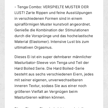
s
a
- Tenga Combo: VERSPIELTE MUSTER DER
E
t
LUST! Zarte Rippen und feine Ausstülpungen
i
i
in verschiedenen Formen sind in einem
o
n
spiralförmigen Muster kunstvoll angeordnet.
s
Genieße die Kombination der Stimulationen
E
durch die Vorsprünge und das hochelastische
i
Material (Elastomer). Intensive Lust bis zum
ultimativen Orgasmus.
Dieses Ei ist ein super dehnbarer männlicher
Masturbator-Sleeve von Tenga und Teil der
Hard Boiled Serie. Die Hard Boiled-Serie
besteht aus sechs verschiedenen Eiern, jedes
mit seiner eigenen, unverwechselbaren
inneren Textur, sodass Sie aus einer noch
größeren Vielfalt an Vergnügen beim
Masturbieren wählen können.