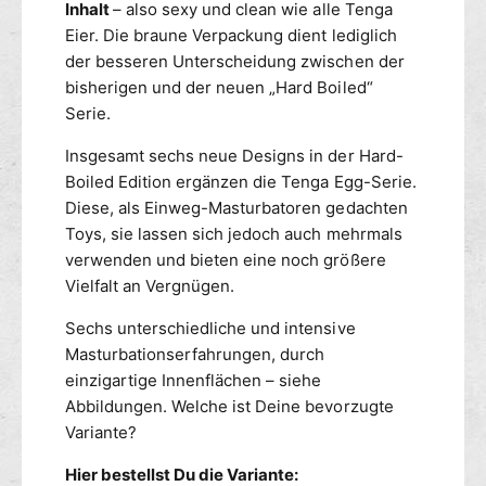
G
Inhalt
– also sexy und clean wie alle Tenga
N
G
Eier. Die braune Verpackung dient lediglich
G
S
der besseren Unterscheidung zwischen der
E
T
bisherigen und der neuen „Hard Boiled“
R
R
C
Serie.
O
O
N
Insgesamt sechs neue Designs in der Hard-
M
G
B
Boiled Edition ergänzen die Tenga Egg-Serie.
E
O
R
Diese, als Einweg-Masturbatoren gedachten
M
C
Toys, sie lassen sich jedoch auch mehrmals
a
O
verwenden und bieten eine noch größere
s
M
Vielfalt an Vergnügen.
t
B
u
O
Sechs unterschiedliche und intensive
r
M
Masturbationserfahrungen, durch
b
a
einzigartige Innenflächen – siehe
a
s
Abbildungen. Welche ist Deine bevorzugte
t
t
i
Variante?
u
o
r
Hier bestellst Du die Variante:
n
b