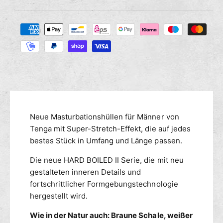
i
g
i
e
e
Z
M
s
r
a
e
e
n
h
d
g
i
l
e
e
u
f
M
n
ü
e
g
r
n
s
T
g
m
Neue Masturbationshüllen für Männer von
E
e
N
e
Tenga mit Super-Stretch-Effekt, die auf jedes
f
G
ü
t
bestes Stück in Umfang und Länge passen.
A
r
h
E
Die neue HARD BOILED II Serie, die mit neu
T
o
G
E
gestalteten inneren Details und
d
G
N
fortschrittlicher Formgebungstechnologie
e
S
G
hergestellt wird.
n
T
A
R
E
Wie in der Natur auch: Braune Schale, weißer
O