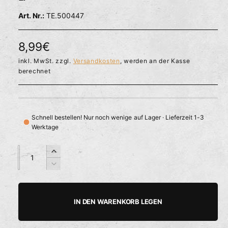
l
ö
r
TE.500447
f
f
f
n
ü
e
N
8,99€
g
n
b
o
inkl. MwSt. zzgl.
Versandkosten
, werden an der Kasse
berechnet
a
r
r
m
a
Schnell bestellen! Nur noch wenige auf Lager · Lieferzeit 1-3
Werktage
l
e
A
A
E
n
n
r
r
V
z
z
h
e
P
a
a
ö
r
h
h
h
r
r
IN DEN WARENKORB LEGEN
e
i
l
l
e
d
n