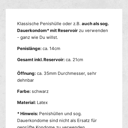
M
n
ü
e
g
r
n
s
P
g
m
Klassische Penishülle oder z.B.
auch als sog.
e
e
n
e
Dauerkondom* mit Reservoir
zu verwenden
f
i
ü
t
- ganz wie Du willst.
s
r
h
h
Penislänge:
ca. 14cm
P
o
ü
e
d
Gesamt inkl. Reservoir:
ca. 21cm
l
n
e
l
i
n
e
s
Öffnung:
ca. 35mm Durchmesser, sehr
m
h
dehnbar
i
ü
t
l
Farbe:
schwarz
R
l
e
Material:
Latex
e
s
m
* Hinweis:
Penishüllen und sog.
e
i
r
Dauerkondome sind nicht als Ersatz für
t
v
R
geprüfte Kondome zu verwenden.