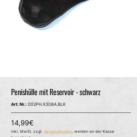
c
h
ä
f
t
M
e
d
Penishülle mit Reservoir - schwarz
i
e
n
002PH.X308A.BLK
1
i
n
M
N
14,99€
o
d
o
inkl. MwSt. zzgl.
Versandkosten
, werden an der Kasse
a