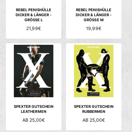
I
I
S
S
REBEL PENISHÜLLE
REBEL PENISHÜLLE
DICKER & LÄNGER -
DICKER & LÄNGER -
GRÖSSE L
GRÖSSE M
N
21,99€
N
19,99€
O
O
R
R
M
M
A
A
L
L
E
E
R
R
P
P
R
R
E
E
I
I
S
S
SPEXTER GUTSCHEIN
SPEXTER GUTSCHEIN
LEATHERMEN
RUBBERMEN
N
AB 25,00€
N
AB 25,00€
O
O