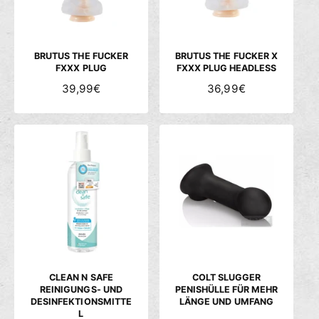
c
h
ä
BRUTUS THE FUCKER
BRUTUS THE FUCKER X
f
FXXX PLUG
FXXX PLUG HEADLESS
t
N
39,99€
N
36,99€
O
O
R
R
M
M
A
A
L
L
E
E
R
R
P
P
R
R
E
E
I
I
S
S
CLEAN N SAFE
COLT SLUGGER
REINIGUNGS- UND
PENISHÜLLE FÜR MEHR
DESINFEKTIONSMITTE
LÄNGE UND UMFANG
L