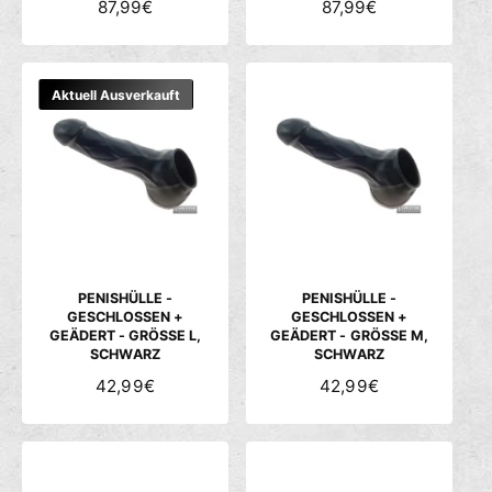
N
87,99€
N
87,99€
O
O
R
R
M
M
Aktuell Ausverkauft
A
A
L
L
E
E
R
R
P
P
R
R
E
E
I
I
S
S
PENISHÜLLE -
PENISHÜLLE -
GESCHLOSSEN +
GESCHLOSSEN +
GEÄDERT - GRÖSSE L, S
GEÄDERT - GRÖSSE M, S
CHWARZ
CHWARZ
N
42,99€
N
42,99€
O
O
R
R
M
M
A
A