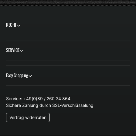
P
R
R
E
E
I
RECHT
I
S
S
SERVICE
Easy Shopping
Service: +49(0)89 / 260 24 864
Sichere Zahlung durch SSL-Verschlüsselung
Vertrag widerrufen