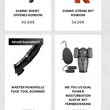
I
I
S
S
GUMMI-SHORT,
GUMMI-STRING MIT
OFFENES KONDOM
KONDOM
N
49,99€
N
54,99€
O
O
R
R
M
M
Aktuell Ausverkauft
A
A
L
L
E
E
R
R
P
P
R
R
E
E
I
I
S
S
MASTER PENISHÜLLE
ME YOU US DUAL
FUCK TOOL SCHWARZ
POWER
MASTURBATION
SLEEVE MIT
FERNBEDIENUNG