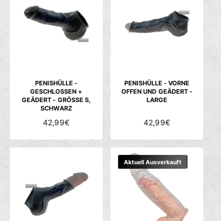
L
L
E
E
R
R
P
P
R
R
E
E
I
I
S
S
PENISHÜLLE -
PENISHÜLLE - VORNE
GESCHLOSSEN +
OFFEN UND GEÄDERT -
GEÄDERT - GRÖSSE S, S
LARGE
CHWARZ
N
42,99€
N
42,99€
O
O
R
R
M
M
Aktuell Ausverkauft
A
A
L
L
E
E
R
R
P
P
R
R