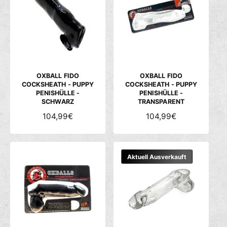
E
S
E
R
R
P
P
R
R
E
E
I
I
S
S
OXBALL FIDO
OXBALL FIDO
COCKSHEATH - PUPPY
COCKSHEATH - PUPPY
PENISHÜLLE -
PENISHÜLLE -
SCHWARZ
TRANSPARENT
N
104,99€
N
104,99€
O
O
R
R
M
M
Aktuell Ausverkauft
A
A
L
L
E
E
R
R
P
P
R
R