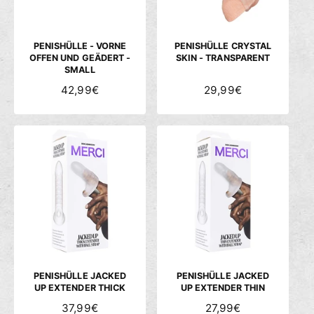
E
E
I
I
S
S
PENISHÜLLE - VORNE
PENISHÜLLE CRYSTAL
OFFEN UND GEÄDERT -
SKIN - TRANSPARENT
SMALL
N
42,99€
N
29,99€
O
O
R
R
M
M
A
A
L
L
E
E
R
R
P
P
R
R
E
E
I
I
S
S
PENISHÜLLE JACKED
PENISHÜLLE JACKED
UP EXTENDER THICK
UP EXTENDER THIN
N
37,99€
N
27,99€