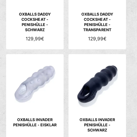
E
E
I
I
S
S
OXBALLS DADDY
OXBALLS DADDY
COCKSHEAT -
COCKSHEAT -
PENISHÜLLE -
PENISHÜLLE -
SCHWARZ
TRANSPARENT
N
129,99€
N
129,99€
O
O
R
R
M
M
A
A
L
L
E
E
R
R
P
P
R
R
E
E
I
I
S
S
OXBALLS INVADER
OXBALLS INVADER
PENISHÜLLE - EISKLAR
PENISHÜLLE -
SCHWARZ