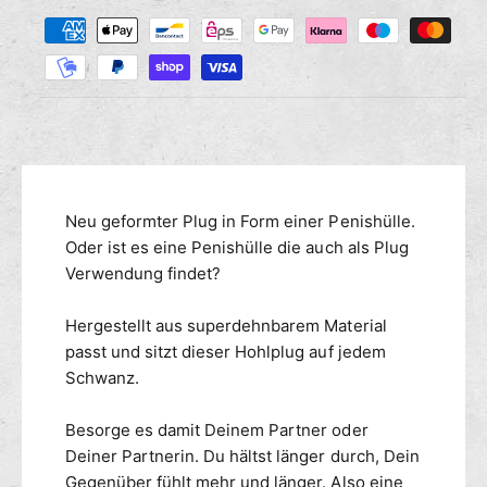
Z
M
s
r
a
e
e
n
h
d
g
i
l
e
e
u
f
M
n
ü
e
g
r
n
s
B
g
m
Neu geformter Plug in Form einer Penishülle.
R
e
U
e
Oder ist es eine Penishülle die auch als Plug
f
T
ü
t
Verwendung findet?
U
r
h
S
B
o
Hergestellt aus superdehnbarem Material
T
R
d
passt und sitzt dieser Hohlplug auf jedem
h
U
e
Schwanz.
e
T
n
F
U
u
Besorge es damit Deinem Partner oder
S
c
T
Deiner Partnerin. Du hältst länger durch, Dein
k
h
Gegenüber fühlt mehr und länger. Also eine