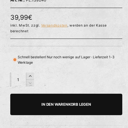
l
ö
r
f
f
f
N
39,99€
n
ü
e
o
inkl. MwSt. zzgl.
Versandkosten
, werden an der Kasse
g
n
berechnet
b
r
a
m
r
a
Schnell bestellen! Nur noch wenige auf Lager · Lieferzeit 1-3
Werktage
l
e
A
A
E
n
n
r
r
V
z
z
h
e
P
a
a
ö
r
h
h
h
r
r
IN DEN WARENKORB LEGEN
e
i
l
l
e
d
n
i
g
i
e
e