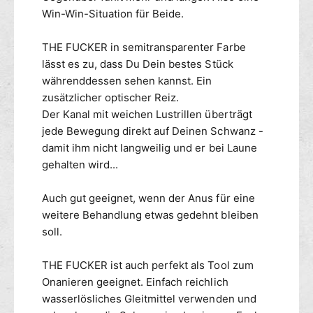
e
e
Win-Win-Situation für Beide.
r
F
F
u
THE FUCKER in semitransparenter Farbe
X
c
lässt es zu, dass Du Dein bestes Stück
X
k
X
währenddessen sehen kannst. Ein
e
P
r
zusätzlicher optischer Reiz.
l
F
Der Kanal mit weichen Lustrillen überträgt
u
X
jede Bewegung direkt auf Deinen Schwanz -
g
X
damit ihm nicht langweilig und er bei Laune
X
gehalten wird...
P
l
Auch gut geeignet, wenn der Anus für eine
u
g
weitere Behandlung etwas gedehnt bleiben
soll.
THE FUCKER ist auch perfekt als Tool zum
Onanieren geeignet. Einfach reichlich
wasserlösliches Gleitmittel verwenden und