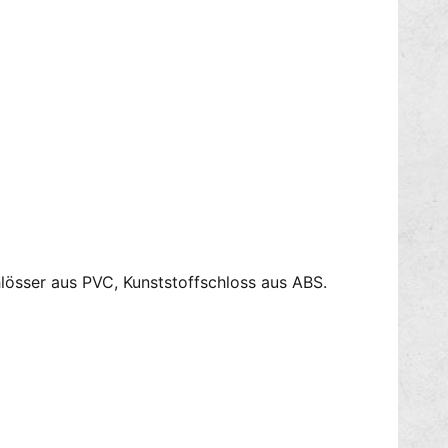
E
a
0
r
S
I
Z
E
0
hlösser aus PVC, Kunststoffschloss aus ABS.