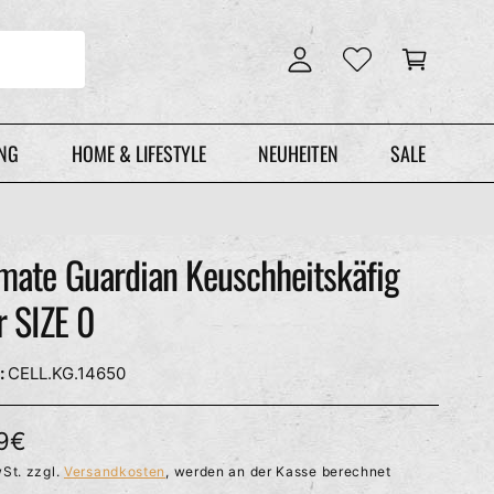
n
r
l
e
o
n
g
k
g
o
e
r
UNG
HOME & LIFESTYLE
NEUHEITEN
SALE
n
b
mate Guardian Keuschheitskäfig
r SIZE 0
CELL.KG.14650
9€
St. zzgl.
Versandkosten
, werden an der Kasse berechnet