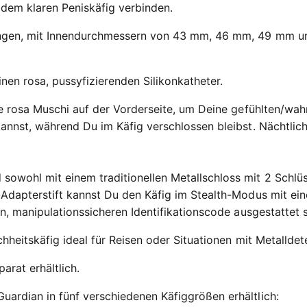
t dem klaren Peniskäfig verbinden.
Ringen, mit Innendurchmessern von 43 mm, 46 mm, 49 mm u
en rosa, pussyfizierenden Silikonkatheter.
ine rosa Muschi auf der Vorderseite, um Deine gefühlten/wah
 kannst, während Du im Käfig verschlossen bleibst. Nächtli
owohl mit einem traditionellen Metallschloss mit 2 Schlüs
S-Adapterstift kannst Du den Käfig im Stealth-Modus mit e
en, manipulationssicheren Identifikationscode ausgestattet s
chheitskäfig ideal für Reisen oder Situationen mit Metalldet
arat erhältlich.
uardian in fünf verschiedenen Käfiggrößen erhältlich: