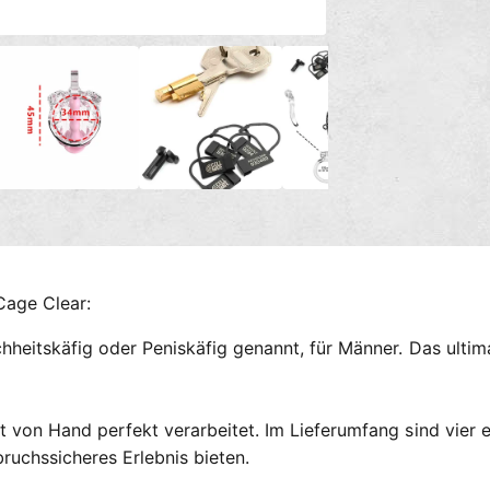
n
g
M
e
s
d
m
i
e
e
n
2
t
i
h
n
M
o
o
d
d
a
e
l
ö
n
f
Cage Clear:
f
n
e
heitskäfig oder Peniskäfig genannt, für Männer. Das ultimat
n
t von Hand perfekt verarbeitet. Im Lieferumfang sind vier 
ruchssicheres Erlebnis bieten.