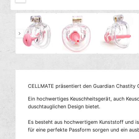
c
M
h
1
/
von
8
e
t
d
i
v
e
e
n
1
r
i
n
f
M
ü
o
d
g
a
l
b
ö
a
f
CELLMATE präsentiert den Guardian Chastity 
f
r
n
e
Ein hochwertiges Keuschheitsgerät, auch Keusch
n
duschtauglichen Design bietet.
Es besteht aus hochwertigem Kunststoff und is
für eine perfekte Passform sorgen und ein ausb