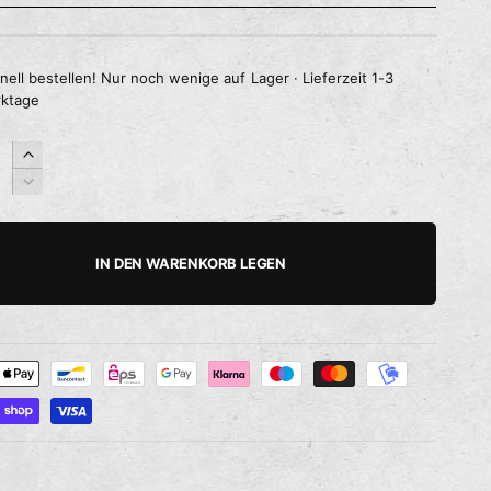
nell bestellen! Nur noch wenige auf Lager · Lieferzeit 1-3
ktage
E
r
V
h
e
ö
r
h
r
IN DEN WARENKORB LEGEN
e
i
d
n
i
g
e
e
M
r
e
e
n
d
g
i
e
e
f
M