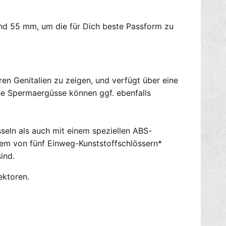
s
a
c
n
h
nd 55 mm, um die für Dich beste Passform zu
K
h
e
e
u
i
s
t
c
s
ren Genitalien zu zeigen, und verfügt über eine
h
k
h
che Spermaergüsse können ggf. ebenfalls
ä
e
f
i
i
t
seln als auch mit einem speziellen ABS-
g
s
c
inem von fünf Einweg-Kunststoffschlössern*
k
l
ä
ind.
e
f
a
i
ektoren.
r
g
S
c
I
l
Z
e